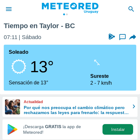
Tiempo en Taylor - BC
privacidad
07:11
Sábado
...
o de
om.uy
com.uy) ha
Soleado
ado por
13°
es para
ue la
 que se
Sureste
e calidad.
Sensación de 13°
2
7 km/h
eder a este
ediante las
opciones:
Actualidad
Por qué nos preocupa el cambio climático pero
ookies y
rechazamos las leyes para frenarlo: la respuesta
e forma
de la ciencia
¡Descarga
GRATIS
la app de
Instalar
d digital
Meteored!
ada, basada