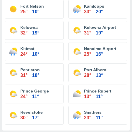
Fort Nelson
Kamloops
25°
10°
33°
20°
Kelowna
Kelowna Airport
32°
19°
31°
19°
Kitimat
Nanaimo Airport
24°
10°
25°
16°
Penticton
Port Alberni
31°
18°
28°
13°
Prince George
Prince Rupert
24°
11°
13°
11°
Revelstoke
Smithers
30°
17°
23°
11°