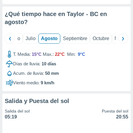
ados con el
 seleccionar
o.
¿Qué tiempo hace en Taylor - BC en
calización
agosto
?
precisa e
ión mediante
yo
Junio
Julio
Agosto
Septiembre
Octubre
Noviemb
, publicidad
T. Media:
15°C
Max.:
22°C
Min:
9°C
dos,
 publicidad
Días de lluvia:
10
días
,
ón de
Acum. de lluvia:
50 mm
 desarrollo
Viento medio:
9 km/h
s.
tros 1199
ios
Salida y Puesta del sol
Salida del sol
Puesta del sol
05:19
20:55