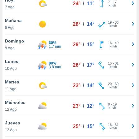
ublicidad y
7
-
17
24°
/
11°
km/h
7 Ago
do en
 mismo.
Mañana
19
-
36
28°
/
14°
sultar más
km/h
8 Ago
 en nuestra
 Cookies
y
Domingo
60%
16
-
49
ualquier
29°
/
15°
1.7 mm
km/h
9 Ago
ento
 botón
Lunes
80%
15
-
31
26°
/
17°
ación de
3.8 mm
km/h
10 Ago
kies
 disponible
Martes
20
-
39
e nuestra
23°
/
14°
km/h
11 Ago
.
Miércoles
IVAMENTE,
9
-
19
23°
/
12°
km/h
12 Ago
as
Jueves
16
-
31
25°
/
15°
 a cookies
km/h
13 Ago
 no aceptar