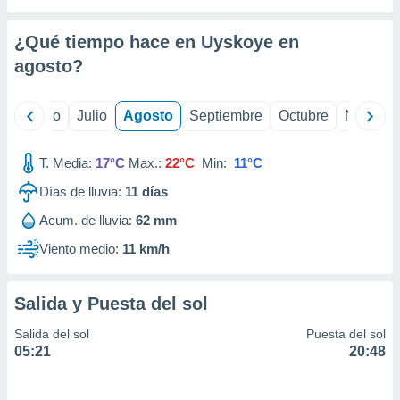
ados con el
 seleccionar
o.
¿Qué tiempo hace en Uyskoye en
calización
agosto
?
precisa e
ión mediante
yo
Junio
Julio
Agosto
Septiembre
Octubre
Noviemb
, publicidad
T. Media:
17°C
Max.:
22°C
Min:
11°C
dos,
 publicidad
Días de lluvia:
11
días
,
ón de
Acum. de lluvia:
62 mm
 desarrollo
Viento medio:
11 km/h
s.
tros 1199
ios
Salida y Puesta del sol
Salida del sol
Puesta del sol
05:21
20:48