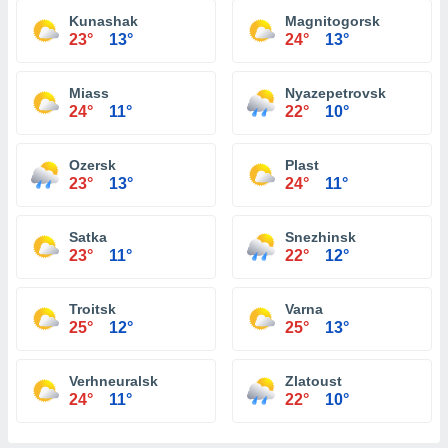
Kunashak
Magnitogorsk
23°
13°
24°
13°
Miass
Nyazepetrovsk
24°
11°
22°
10°
Ozersk
Plast
23°
13°
24°
11°
Satka
Snezhinsk
23°
11°
22°
12°
Troitsk
Varna
25°
12°
25°
13°
Verhneuralsk
Zlatoust
24°
11°
22°
10°