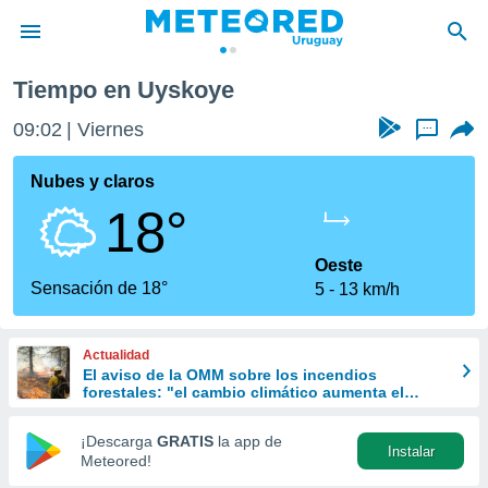
Tiempo en Uyskoye
privacidad
09:02
Viernes
...
o de
om.uy
com.uy) ha
Nubes y claros
ado por
18°
es para
ue la
 que se
Oeste
e calidad.
Sensación de 18°
5
13 km/h
eder a este
ediante las
opciones:
Actualidad
El aviso de la OMM sobre los incendios
ookies y
forestales: "el cambio climático aumenta el
e forma
riesgo, pero no es el único culpable
¡Descarga
GRATIS
la app de
Instalar
d digital
Meteored!
ada, basada