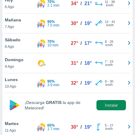
70%
ublicidad y
11
-
38
34°
/
21°
2.1 mm
km/h
6 Ago
do en
 mismo.
Mañana
90%
12
-
41
30°
/
19°
sultar más
7.5 mm
km/h
7 Ago
 en nuestra
 Cookies
y
Sábado
70%
8
-
25
ualquier
27°
/
17°
10 mm
km/h
8 Ago
ento
 botón
Domingo
7
-
23
31°
/
18°
ación de
km/h
9 Ago
kies
 disponible
Lunes
90%
9
-
30
e nuestra
32°
/
19°
3.9 mm
km/h
10 Ago
.
IVAMENTE,
¡Descarga
GRATIS
la app de
Instalar
Meteored!
as
 a cookies
Martes
60%
5
-
27
30°
/
19°
1.7 mm
km/h
11 Ago
 no aceptar