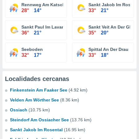
Rennweg Am Katschberg
Sankt Jakob Im Rosenta
28°
14°
33°
21°
Sankt Paul Im Lavanttal
Sankt Veit An Der Glan
36°
21°
35°
20°
Seeboden
Spittal An Der Drau
32°
17°
33°
18°
Localidades cercanas
Finkenstein Am Faaker See
(4.92 km)
Velden Am Wörther See
(8.36 km)
Ossiach
(10.75 km)
Steindorf Am Ossiacher See
(13.76 km)
Sankt Jakob Im Rosental
(16.95 km)