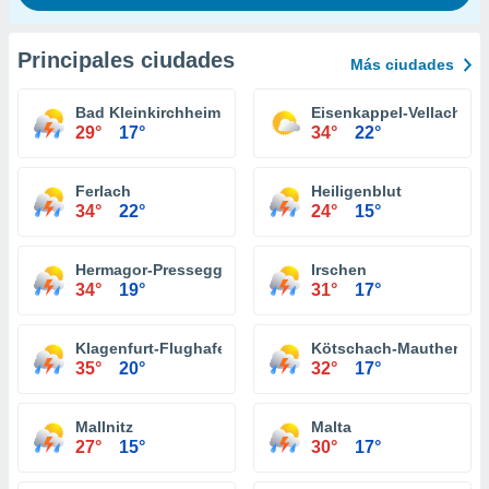
Principales ciudades
Más ciudades
Bad Kleinkirchheim
Eisenkappel-Vellach
29°
17°
34°
22°
Ferlach
Heiligenblut
34°
22°
24°
15°
Hermagor-Pressegger See
Irschen
34°
19°
31°
17°
Klagenfurt-Flughafen
Kötschach-Mauthen
35°
20°
32°
17°
Mallnitz
Malta
27°
15°
30°
17°