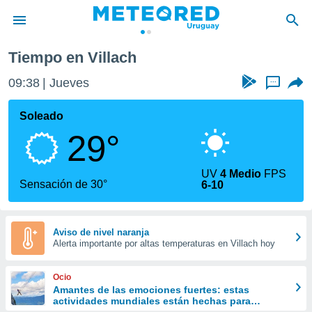
Tiempo en Villach
privacidad
09:38
Jueves
...
o de
om.uy
com.uy) ha
Soleado
ado por
29°
es para
ue la
 que se
UV
4 Medio
FPS
e calidad.
Sensación de 30°
6-10
eder a este
ediante las
opciones:
Aviso de nivel naranja
Alerta importante por altas temperaturas en Villach hoy
ookies y
e forma
Ocio
d digital
Amantes de las emociones fuertes: estas
actividades mundiales están hechas para
ada, basada