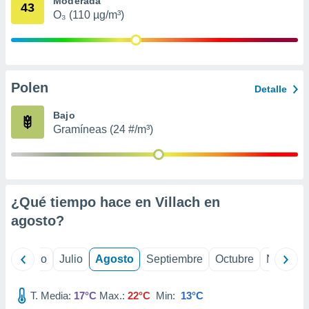
Moderada
ados con el
43
 seleccionar
O₃ (110 µg/m³)
o.
calización
precisa e
ión mediante
Polen
Detalle
, publicidad
Bajo
dos,
Gramíneas (24 #/m³)
 publicidad
,
ón de
 desarrollo
s.
¿Qué tiempo hace en Villach en
tros 1199
agosto
?
ios
yo
Junio
Julio
Agosto
Septiembre
Octubre
Noviemb
T. Media:
17°C
Max.:
22°C
Min:
13°C