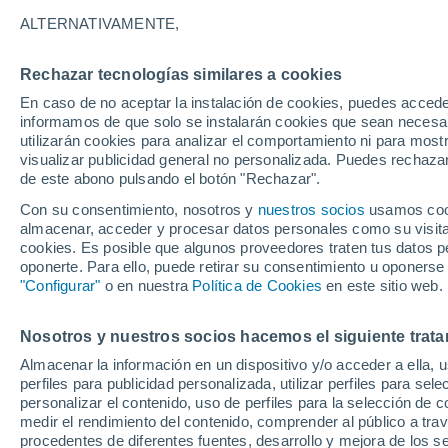
ALTERNATIVAMENTE,
Rechazar tecnologías similares a cookies
En caso de no aceptar la instalación de cookies, puedes accede
informamos de que solo se instalarán cookies que sean necesari
utilizarán cookies para analizar el comportamiento ni para most
visualizar publicidad general no personalizada. Puedes rechazar
de este abono pulsando el botón "Rechazar".
Con su consentimiento, nosotros y
nuestros socios
usamos cooki
almacenar, acceder y procesar datos personales como su visita e
cookies. Es posible que algunos proveedores traten tus datos pe
oponerte. Para ello, puede retirar su consentimiento u oponerse
"Configurar"
o en nuestra
Política de Cookies
en este sitio web.
Calles convertidas en rí
Nosotros y nuestros socios hacemos el siguiente trata
Almacenar la información en un dispositivo y/o acceder a ella, 
perfiles para publicidad personalizada, utilizar perfiles para sele
Las autoridades locales activaron protocolos de eme
personalizar el contenido, uso de perfiles para la selección de c
desplazamientos ante la gran cantidad de agua en la
medir el rendimiento del contenido, comprender al público a tra
procedentes de diferentes fuentes, desarrollo y mejora de los se