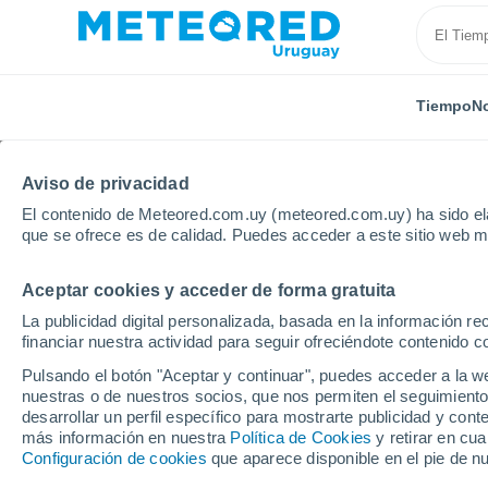
Tiempo
No
Aviso de privacidad
El contenido de Meteored.com.uy (meteored.com.uy) ha sido ela
que se ofrece es de calidad. Puedes acceder a este sitio web m
Aceptar cookies y acceder de forma gratuita
Inicio
Vídeos
Calles convertidas en ríos en Bauru, B
La publicidad digital personalizada, basada en la información r
financiar nuestra actividad para seguir ofreciéndote contenido c
Pulsando el botón "Aceptar y continuar", puedes acceder a la w
nuestras o de nuestros socios, que nos permiten el seguimiento
desarrollar un perfil específico para mostrarte publicidad y co
más información en nuestra
Política de Cookies
y retirar en cu
Configuración de cookies
que aparece disponible en el pie de n