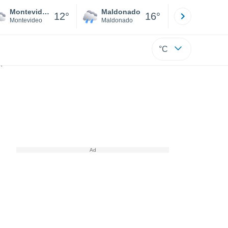
Montevideo
Maldonado
Paysandú
12°
16°
Montevideo
Maldonado
Paysandú
°C