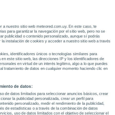
r a nuestro sitio web meteored.com.uy. En este caso, te
as para garantizar la navegación por el sitio web, pero no se
rar publicidad o contenido personalizado, aunque sí podrás
 la instalación de cookies y acceder a nuestro sitio web a través
es, identificadores únicos o tecnologías similares para
n este sitio web, las direcciones IP y los identificadores de
rsonales en virtud de un interés legítimo, algo a lo que puedes
 al tratamiento de datos en cualquier momento haciendo clic en
os en Bauru, Brasil
miento de datos:
uso de datos limitados para seleccionar anuncios básicos, crear
ccionar la publicidad personalizada, crear un perfil para
rgencia y recomendaron a la población evitar
ontenido personalizado, medir el rendimiento de la publicidad,
 vía pública, donde decenas de coches fueron arrastrados.
vés de estadísticas o a través de la combinación de datos
rvicios, uso de datos limitados con el objetivo de seleccionar el