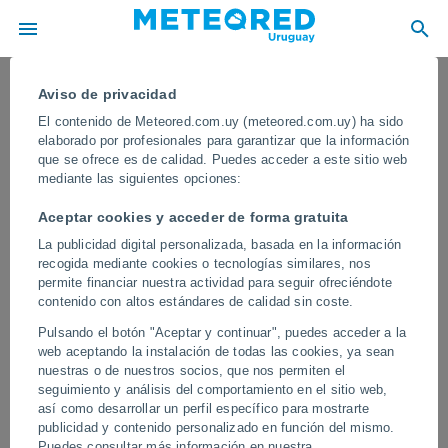
Aviso de privacidad
El contenido de Meteored.com.uy (meteored.com.uy) ha sido
elaborado por profesionales para garantizar que la información
que se ofrece es de calidad. Puedes acceder a este sitio web
mediante las siguientes opciones:
Aceptar cookies y acceder de forma gratuita
La publicidad digital personalizada, basada en la información
recogida mediante cookies o tecnologías similares, nos
permite financiar nuestra actividad para seguir ofreciéndote
contenido con altos estándares de calidad sin coste.
¡Campos de tulipanes floreciendo bajo
Pulsando el botón "Aceptar y continuar", puedes acceder a la
una intensa nevada! Estas imágenes
web aceptando la instalación de todas las cookies, ya sean
se han producido en la costa del mar
nuestras o de nuestros socios, que nos permiten el
seguimiento y análisis del comportamiento en el sitio web,
Negro de Turquía.
así como desarrollar un perfil específico para mostrarte
publicidad y contenido personalizado en función del mismo.
Este curioso fenómeno ha creado un contraste visual
Puedes consultar más información en nuestra