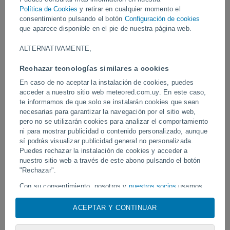
impresionante, donde los vibrantes colores de los tulipanes
Política de Cookies
y retirar en cualquier momento el
resaltan entre el blanco puro de la nieve recién caída.
consentimiento pulsando el botón
Configuración de cookies
que aparece disponible en el pie de nuestra página web.
Vídeos
ALTERNATIVAMENTE,
Rechazar tecnologías similares a cookies
Hoy
En caso de no aceptar la instalación de cookies, puedes
acceder a nuestro sitio web meteored.com.uy. En este caso,
te informamos de que solo se instalarán cookies que sean
necesarias para garantizar la navegación por el sitio web,
pero no se utilizarán cookies para analizar el comportamiento
ni para mostrar publicidad o contenido personalizado, aunque
sí podrás visualizar publicidad general no personalizada.
Puedes rechazar la instalación de cookies y acceder a
nuestro sitio web a través de este abono pulsando el botón
Un rayo impactó en un campo de
"Rechazar".
Erupción y actividad inte
fútbol en Narathiwat, Tailandia.
volcán de Fuego, Guatem
Con su consentimiento, nosotros y
nuestros socios
usamos
cookies, identificadores únicos o tecnologías similares para
almacenar, acceder y procesar datos personales como su
ACEPTAR Y CONTINUAR
visita en este sitio web, las direcciones IP y los
Síguenos
identificadores de cookies. Es posible que algunos