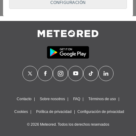
CONFIGURACIÓN
proveedores traten tus datos personales en virtud de un
interés legítimo, algo a lo que puedes oponerte. Para ello,
puede retirar su consentimiento u oponerse al tratamiento de
datos en cualquier momento haciendo clic en
"Configurar"
o
en nuestra
Política de Cookies
en este sitio web.
Nosotros y nuestros socios hacemos el siguiente
tratamiento de datos:
Almacenar la información en un dispositivo y/o acceder a
ella, uso de datos limitados para seleccionar anuncios
básicos, crear perfiles para publicidad personalizada, utilizar
perfiles para seleccionar la publicidad personalizada, crear un
perfil para personalizar el contenido, uso de perfiles para la
selección de contenido personalizado, medir el rendimiento
de la publicidad, medir el rendimiento del contenido,
comprender al público a través de estadísticas o a través de
la combinación de datos procedentes de diferentes fuentes,
Contacto
Sobre nosotros
FAQ
Términos de uso
desarrollo y mejora de los servicios, uso de datos limitados
con el objetivo de seleccionar el contenido.
Cookies
Política de privacidad
Configuración de privacidad
Datos de localización geográfica precisa e identificación
mediante análisis de dispositivos, publicidad y contenido
© 2026 Meteored. Todos los derechos reservados
personalizados, medición de publicidad y contenido,