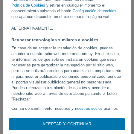
generando destrozos en varias zonas y dejando carreteras
Política de Cookies
y retirar en cualquier momento el
intransitables. Factores como el cambio climático y un drenaje
consentimiento pulsando el botón
Configuración de cookies
deficiente agravan estas crisis recurrentes.
que aparece disponible en el pie de nuestra página web.
Vídeos
ALTERNATIVAMENTE,
Rechazar tecnologías similares a cookies
Ayer
En caso de no aceptar la instalación de cookies, puedes
acceder a nuestro sitio web meteored.com.uy. En este caso,
te informamos de que solo se instalarán cookies que sean
necesarias para garantizar la navegación por el sitio web,
pero no se utilizarán cookies para analizar el comportamiento
ni para mostrar publicidad o contenido personalizado, aunque
sí podrás visualizar publicidad general no personalizada.
Puedes rechazar la instalación de cookies y acceder a
nuestro sitio web a través de este abono pulsando el botón
"Rechazar".
Tornados y lluvias torrenciales en
Un rayo impactó en un 
Con su consentimiento, nosotros y
nuestros socios
usamos
Pelotas, Brasil.
fútbol en Narathiwat, Tail
cookies, identificadores únicos o tecnologías similares para
almacenar, acceder y procesar datos personales como su
ACEPTAR Y CONTINUAR
visita en este sitio web, las direcciones IP y los
identificadores de cookies. Es posible que algunos