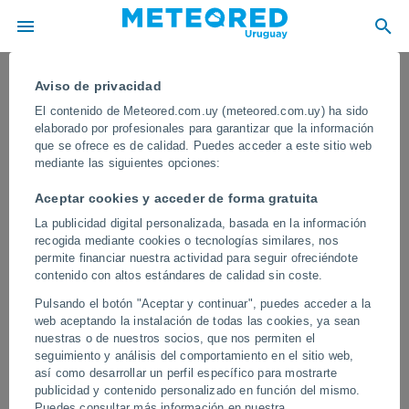
Aviso de privacidad
El contenido de Meteored.com.uy (meteored.com.uy) ha sido
elaborado por profesionales para garantizar que la información
que se ofrece es de calidad. Puedes acceder a este sitio web
mediante las siguientes opciones:
Aceptar cookies y acceder de forma gratuita
La publicidad digital personalizada, basada en la información
recogida mediante cookies o tecnologías similares, nos
permite financiar nuestra actividad para seguir ofreciéndote
contenido con altos estándares de calidad sin coste.
¡Dramáticas inundaciones en
Pulsando el botón "Aceptar y continuar", puedes acceder a la
Kampala, Uganda! En muchas calles
web aceptando la instalación de todas las cookies, ya sean
de la ciudad hay más de un metro de
nuestras o de nuestros socios, que nos permiten el
seguimiento y análisis del comportamiento en el sitio web,
agua
así como desarrollar un perfil específico para mostrarte
publicidad y contenido personalizado en función del mismo.
Las intensas lluvias provocaron graves inundaciones en Kampala,
Puedes consultar más información en nuestra