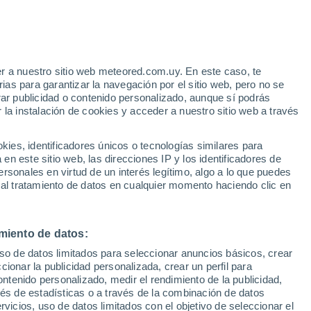
r a nuestro sitio web meteored.com.uy. En este caso, te
as para garantizar la navegación por el sitio web, pero no se
rar publicidad o contenido personalizado, aunque sí podrás
 la instalación de cookies y acceder a nuestro sitio web a través
es, identificadores únicos o tecnologías similares para
n este sitio web, las direcciones IP y los identificadores de
rsonales en virtud de un interés legítimo, algo a lo que puedes
 al tratamiento de datos en cualquier momento haciendo clic en
m captura grandes
miento de datos:
uso de datos limitados para seleccionar anuncios básicos, crear
laba el sureste asiático
ccionar la publicidad personalizada, crear un perfil para
ontenido personalizado, medir el rendimiento de la publicidad,
es fueron grabadas
vés de estadísticas o a través de la combinación de datos
rvicios, uso de datos limitados con el objetivo de seleccionar el