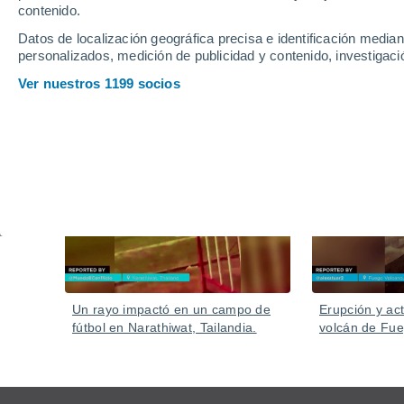
desde la Estación Espaci
contenido.
El fenómeno fue causado por una potente tormenta sol
Datos de localización geográfica precisa e identificación mediant
personalizados, medición de publicidad y contenido, investigació
verdes y violetas visibles desde la estación espacial.
Ver nuestros 1199 socios
Vídeos
Ayer
Un rayo impactó en un campo de
Erupción y act
fútbol en Narathiwat, Tailandia.
volcán de Fu