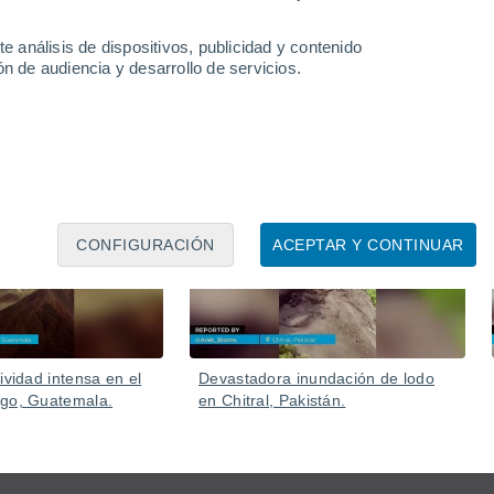
al Internacional.
ar, iluminando la atmósfera terrestre con intensos tonos
e análisis de dispositivos, publicidad y contenido
n de audiencia y desarrollo de servicios.
05 Ago
05 Ago
CONFIGURACIÓN
ACEPTAR Y CONTINUAR
ividad intensa en el
Devastadora inundación de lodo
ego, Guatemala.
en Chitral, Pakistán.