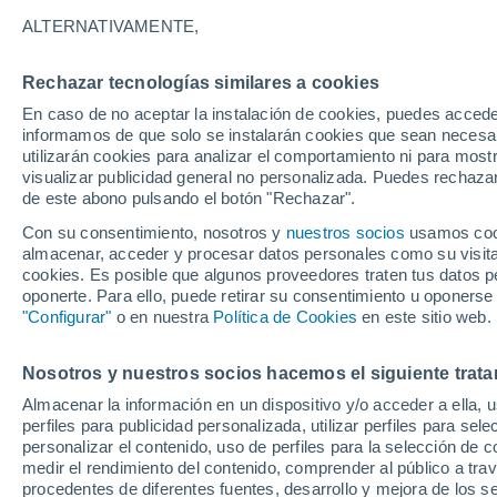
ALTERNATIVAMENTE,
Rechazar tecnologías similares a cookies
En caso de no aceptar la instalación de cookies, puedes accede
informamos de que solo se instalarán cookies que sean necesari
utilizarán cookies para analizar el comportamiento ni para most
visualizar publicidad general no personalizada. Puedes rechazar
de este abono pulsando el botón "Rechazar".
Con su consentimiento, nosotros y
nuestros socios
usamos cooki
almacenar, acceder y procesar datos personales como su visita e
cookies. Es posible que algunos proveedores traten tus datos pe
oponerte. Para ello, puede retirar su consentimiento u oponerse
"Configurar"
o en nuestra
Política de Cookies
en este sitio web.
¡El astronauta Jonny Ki
Nosotros y nuestros socios hacemos el siguiente trata
Almacenar la información en un dispositivo y/o acceder a ella, 
auroras mientras sobrevo
perfiles para publicidad personalizada, utilizar perfiles para sele
personalizar el contenido, uso de perfiles para la selección de c
y Australia! Las imágen
medir el rendimiento del contenido, comprender al público a tra
procedentes de diferentes fuentes, desarrollo y mejora de los se