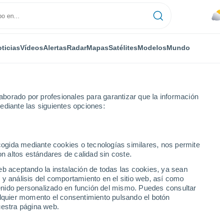
ticias
Vídeos
Alertas
Radar
Mapas
Satélites
Modelos
Mundo
borado por profesionales para garantizar que la información
ediante las siguientes opciones:
des auroras mientras sobrevolaba el sureste asiático y Australia! Las
ecogida mediante cookies o tecnologías similares, nos permite
on altos estándares de calidad sin coste.
eb aceptando la instalación de todas las cookies, ya sean
 y análisis del comportamiento en el sitio web, así como
ntenido personalizado en función del mismo. Puedes consultar
alquier momento el consentimiento pulsando el botón
uestra página web.