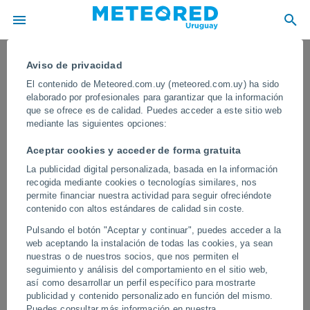
Aviso de privacidad
El contenido de Meteored.com.uy (meteored.com.uy) ha sido
elaborado por profesionales para garantizar que la información
que se ofrece es de calidad. Puedes acceder a este sitio web
mediante las siguientes opciones:
Aceptar cookies y acceder de forma gratuita
La publicidad digital personalizada, basada en la información
recogida mediante cookies o tecnologías similares, nos
permite financiar nuestra actividad para seguir ofreciéndote
contenido con altos estándares de calidad sin coste.
El naufragio de varios petroleros
Pulsando el botón "Aceptar y continuar", puedes acceder a la
rusos provoca una catástrofe
web aceptando la instalación de todas las cookies, ya sean
ambiental en el mar Negro
nuestras o de nuestros socios, que nos permiten el
seguimiento y análisis del comportamiento en el sitio web,
Varios barcos que transportaban miles de toneladas de
así como desarrollar un perfil específico para mostrarte
combustible resultaron gravemente dañados durante un gran
publicidad y contenido personalizado en función del mismo.
temporal.
Puedes consultar más información en nuestra