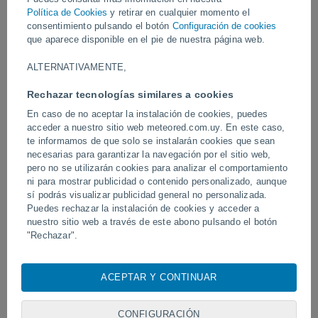
Política de Cookies
y retirar en cualquier momento el
consentimiento pulsando el botón
Configuración de cookies
Vídeos
que aparece disponible en el pie de nuestra página web.
ALTERNATIVAMENTE,
Hace 9 horas
Rechazar tecnologías similares a cookies
En caso de no aceptar la instalación de cookies, puedes
acceder a nuestro sitio web meteored.com.uy. En este caso,
te informamos de que solo se instalarán cookies que sean
necesarias para garantizar la navegación por el sitio web,
pero no se utilizarán cookies para analizar el comportamiento
ni para mostrar publicidad o contenido personalizado, aunque
sí podrás visualizar publicidad general no personalizada.
Puedes rechazar la instalación de cookies y acceder a
Tornados y lluvias torrenciales en
Un rayo impactó en un 
nuestro sitio web a través de este abono pulsando el botón
Pelotas, Brasil.
fútbol en Narathiwat, Tail
"Rechazar".
Con su consentimiento, nosotros y
nuestros socios
usamos
cookies, identificadores únicos o tecnologías similares para
ACEPTAR Y CONTINUAR
almacenar, acceder y procesar datos personales como su
Síguenos
visita en este sitio web, las direcciones IP y los
identificadores de cookies. Es posible que algunos
CONFIGURACIÓN