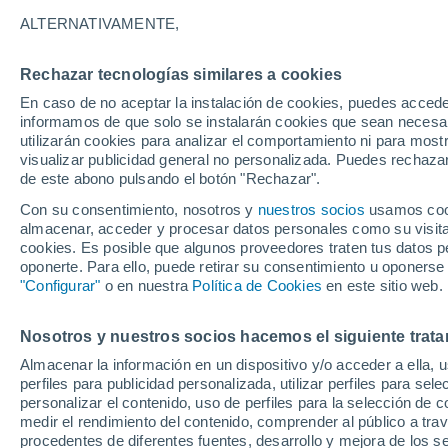
ALTERNATIVAMENTE,
Rechazar tecnologías similares a cookies
En caso de no aceptar la instalación de cookies, puedes accede
informamos de que solo se instalarán cookies que sean necesari
utilizarán cookies para analizar el comportamiento ni para most
visualizar publicidad general no personalizada. Puedes rechazar
de este abono pulsando el botón "Rechazar".
Con su consentimiento, nosotros y
nuestros socios
usamos cooki
almacenar, acceder y procesar datos personales como su visita e
cookies. Es posible que algunos proveedores traten tus datos pe
oponerte. Para ello, puede retirar su consentimiento u oponerse
"Configurar"
o en nuestra
Política de Cookies
en este sitio web.
Grandes olas gigantes a
Nosotros y nuestros socios hacemos el siguiente trata
Almacenar la información en un dispositivo y/o acceder a ella, 
tras el paso del Tifón J
perfiles para publicidad personalizada, utilizar perfiles para sele
personalizar el contenido, uso de perfiles para la selección de c
Las autoridades suelen advertir sobre los riesgos aso
medir el rendimiento del contenido, comprender al público a tra
representar un peligro para quienes se aproximen d
procedentes de diferentes fuentes, desarrollo y mejora de los se