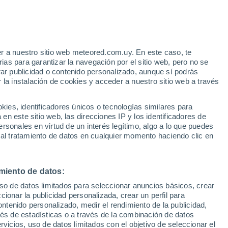
r a nuestro sitio web meteored.com.uy. En este caso, te
as para garantizar la navegación por el sitio web, pero no se
rar publicidad o contenido personalizado, aunque sí podrás
 la instalación de cookies y acceder a nuestro sitio web a través
es, identificadores únicos o tecnologías similares para
n este sitio web, las direcciones IP y los identificadores de
rsonales en virtud de un interés legítimo, algo a lo que puedes
 al tratamiento de datos en cualquier momento haciendo clic en
zotan Nichinan (Japón)
miento de datos:
uso de datos limitados para seleccionar anuncios básicos, crear
angmi
ccionar la publicidad personalizada, crear un perfil para
ontenido personalizado, medir el rendimiento de la publicidad,
ciados, ya que las corrientes y el fuerte oleaje pueden
vés de estadísticas o a través de la combinación de datos
emasiado al mar.
rvicios, uso de datos limitados con el objetivo de seleccionar el