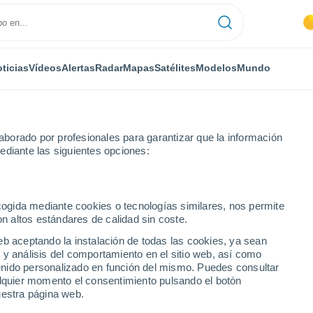
ticias
Vídeos
Alertas
Radar
Mapas
Satélites
Modelos
Mundo
borado por profesionales para garantizar que la información
ediante las siguientes opciones:
 (Japón) tras el paso del Tifón Jangmi
ecogida mediante cookies o tecnologías similares, nos permite
on altos estándares de calidad sin coste.
eb aceptando la instalación de todas las cookies, ya sean
 y análisis del comportamiento en el sitio web, así como
ntenido personalizado en función del mismo. Puedes consultar
alquier momento el consentimiento pulsando el botón
uestra página web.