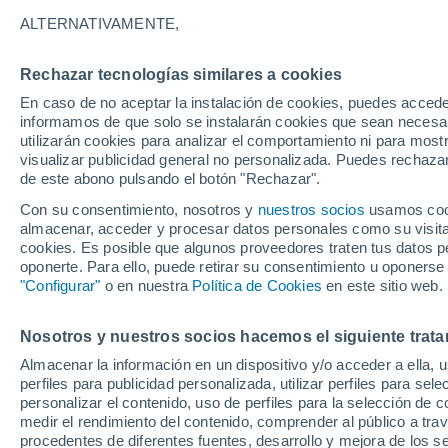
ALTERNATIVAMENTE,
Rechazar tecnologías similares a cookies
En caso de no aceptar la instalación de cookies, puedes accede
informamos de que solo se instalarán cookies que sean necesari
utilizarán cookies para analizar el comportamiento ni para most
visualizar publicidad general no personalizada. Puedes rechazar
de este abono pulsando el botón "Rechazar".
Con su consentimiento, nosotros y
nuestros socios
usamos cooki
almacenar, acceder y procesar datos personales como su visita e
cookies. Es posible que algunos proveedores traten tus datos pe
oponerte. Para ello, puede retirar su consentimiento u oponerse
"Configurar"
o en nuestra
Política de Cookies
en este sitio web.
¡Impresionante reventó
Nosotros y nuestros socios hacemos el siguiente trata
Almacenar la información en un dispositivo y/o acceder a ella, 
Prado, Colombia! El fen
perfiles para publicidad personalizada, utilizar perfiles para sele
personalizar el contenido, uso de perfiles para la selección de c
torrenciales y vientos 
medir el rendimiento del contenido, comprender al público a tra
procedentes de diferentes fuentes, desarrollo y mejora de los se