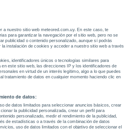
r a nuestro sitio web meteored.com.uy. En este caso, te
as para garantizar la navegación por el sitio web, pero no se
rar publicidad o contenido personalizado, aunque sí podrás
 la instalación de cookies y acceder a nuestro sitio web a través
es, identificadores únicos o tecnologías similares para
n este sitio web, las direcciones IP y los identificadores de
rsonales en virtud de un interés legítimo, algo a lo que puedes
 al tratamiento de datos en cualquier momento haciendo clic en
n en San Antonio de
miento de datos:
uso de datos limitados para seleccionar anuncios básicos, crear
ómeno dejó lluvias
ccionar la publicidad personalizada, crear un perfil para
ontenido personalizado, medir el rendimiento de la publicidad,
huracanados en la zona
vés de estadísticas o a través de la combinación de datos
rvicios, uso de datos limitados con el objetivo de seleccionar el