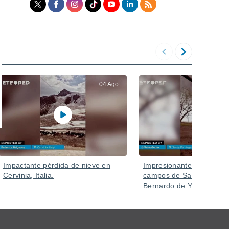
04 Ago
Impactante pérdida de nieve en
Impresionante tornado az
Cervinia, Italia.
campos de Santa Fe (Sa
Bernardo de Yrigoyen), A