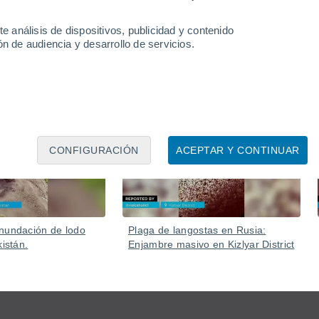
iende de una tormenta y se dispersa al tocar tierra.
 vientos que se expanden hacia afuera.
e análisis de dispositivos, publicidad y contenido
n de audiencia y desarrollo de servicios.
Ayer
04 Ago
CONFIGURACIÓN
ACEPTAR Y CONTINUAR
nundación de lodo
Plaga de langostas en Rusia:
kistán.
Enjambre masivo en Kizlyar District