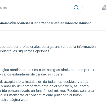
ticias
Vídeos
Alertas
Radar
Mapas
Satélites
Modelos
Mundo
borado por profesionales para garantizar que la información
ediante las siguientes opciones:
io de Prado, Colombia! El fenómeno dejó lluvias torrenciales y viento
ecogida mediante cookies o tecnologías similares, nos permite
on altos estándares de calidad sin coste.
eb aceptando la instalación de todas las cookies, ya sean
 y análisis del comportamiento en el sitio web, así como
ntenido personalizado en función del mismo. Puedes consultar
alquier momento el consentimiento pulsando el botón
uestra página web.