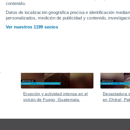
Un reventón es una ráfaga de viento violenta que desc
contenido.
Puede causar daños similares a un tornado, pero con
Datos de localización geográfica precisa e identificación mediant
personalizados, medición de publicidad y contenido, investigació
Ver nuestros 1199 socios
Vídeos
Ayer
Erupción y actividad intensa en el
Devastadora i
volcán de Fuego, Guatemala.
en Chitral, Pa