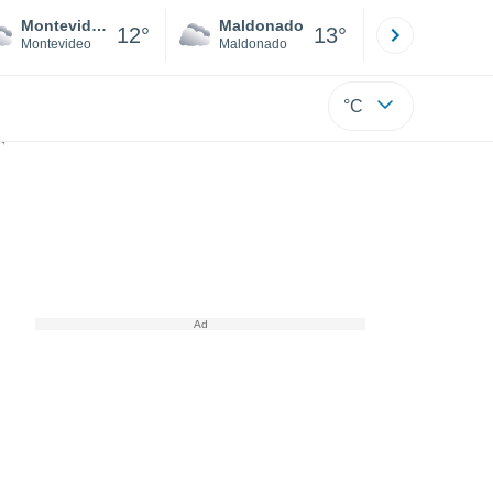
Montevideo
Maldonado
Paysandú
12°
13°
Montevideo
Maldonado
Paysandú
°C
s huracanados en la zona