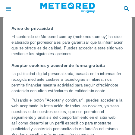
Aviso de privacidad
El contenido de Meteored.com.uy (meteored.com.uy) ha sido
elaborado por profesionales para garantizar que la información
que se ofrece es de calidad. Puedes acceder a este sitio web
mediante las siguientes opciones:
Aceptar cookies y acceder de forma gratuita
La publicidad digital personalizada, basada en la información
recogida mediante cookies o tecnologías similares, nos
permite financiar nuestra actividad para seguir ofreciéndote
contenido con altos estándares de calidad sin coste.
Un elefante ataca a varios turistas en
Pulsando el botón "Aceptar y continuar", puedes acceder a la
el delta del Okavango, Botswana.
web aceptando la instalación de todas las cookies, ya sean
nuestras o de nuestros socios, que nos permiten el
El animal defendió su territorio cuando las embarcaciones
seguimiento y análisis del comportamiento en el sitio web,
navegaban por la zona. Los turistas consiguieron huir.
así como desarrollar un perfil específico para mostrarte
publicidad y contenido personalizado en función del mismo.
Vídeos
Puedes consultar más información en nuestra