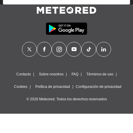
proveedores traten tus datos personales en virtud de un
interés legítimo, algo a lo que puedes oponerte. Para ello,
puede retirar su consentimiento u oponerse al tratamiento de
datos en cualquier momento haciendo clic en
"Configurar"
o
en nuestra
Política de Cookies
en este sitio web.
Nosotros y nuestros socios hacemos el siguiente
tratamiento de datos:
Almacenar la información en un dispositivo y/o acceder a
ella, uso de datos limitados para seleccionar anuncios
básicos, crear perfiles para publicidad personalizada, utilizar
perfiles para seleccionar la publicidad personalizada, crear un
perfil para personalizar el contenido, uso de perfiles para la
Contacto
Sobre nosotros
FAQ
Términos de uso
selección de contenido personalizado, medir el rendimiento
de la publicidad, medir el rendimiento del contenido,
Cookies
Política de privacidad
Configuración de privacidad
comprender al público a través de estadísticas o a través de
la combinación de datos procedentes de diferentes fuentes,
© 2026 Meteored. Todos los derechos reservados
desarrollo y mejora de los servicios, uso de datos limitados
con el objetivo de seleccionar el contenido.
Datos de localización geográfica precisa e identificación
mediante análisis de dispositivos, publicidad y contenido
personalizados, medición de publicidad y contenido,