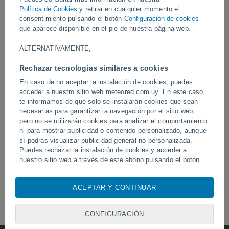
Política de Cookies
y retirar en cualquier momento el
consentimiento pulsando el botón
Configuración de cookies
que aparece disponible en el pie de nuestra página web.
Ayer
ALTERNATIVAMENTE,
Rechazar tecnologías similares a cookies
En caso de no aceptar la instalación de cookies, puedes
acceder a nuestro sitio web meteored.com.uy. En este caso,
te informamos de que solo se instalarán cookies que sean
necesarias para garantizar la navegación por el sitio web,
pero no se utilizarán cookies para analizar el comportamiento
Un enorme diablo de polvo fue
ni para mostrar publicidad o contenido personalizado, aunque
Tornados y lluvias torren
avistado en Zapponeta, Italia
Pelotas, Brasil.
sí podrás visualizar publicidad general no personalizada.
Puedes rechazar la instalación de cookies y acceder a
nuestro sitio web a través de este abono pulsando el botón
"Rechazar".
Síguenos
Con su consentimiento, nosotros y
nuestros socios
usamos
ACEPTAR Y CONTINUAR
cookies, identificadores únicos o tecnologías similares para
almacenar, acceder y procesar datos personales como su
CONFIGURACIÓN
visita en este sitio web, las direcciones IP y los
identificadores de cookies. Es posible que algunos