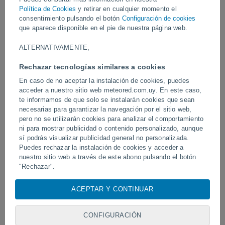
Vídeos
Política de Cookies
y retirar en cualquier momento el
consentimiento pulsando el botón
Configuración de cookies
que aparece disponible en el pie de nuestra página web.
Ayer
ALTERNATIVAMENTE,
Rechazar tecnologías similares a cookies
En caso de no aceptar la instalación de cookies, puedes
acceder a nuestro sitio web meteored.com.uy. En este caso,
te informamos de que solo se instalarán cookies que sean
necesarias para garantizar la navegación por el sitio web,
pero no se utilizarán cookies para analizar el comportamiento
ni para mostrar publicidad o contenido personalizado, aunque
sí podrás visualizar publicidad general no personalizada.
Tornados y lluvias torrenciales en
Un rayo impactó en un 
Pelotas, Brasil.
Puedes rechazar la instalación de cookies y acceder a
fútbol en Narathiwat, Tail
nuestro sitio web a través de este abono pulsando el botón
"Rechazar".
Con su consentimiento, nosotros y
nuestros socios
usamos
ACEPTAR Y CONTINUAR
Síguenos
cookies, identificadores únicos o tecnologías similares para
almacenar, acceder y procesar datos personales como su
visita en este sitio web, las direcciones IP y los
CONFIGURACIÓN
identificadores de cookies. Es posible que algunos