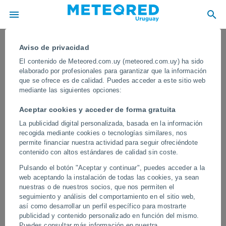
Aviso de privacidad
El contenido de Meteored.com.uy (meteored.com.uy) ha sido
elaborado por profesionales para garantizar que la información
que se ofrece es de calidad. Puedes acceder a este sitio web
mediante las siguientes opciones:
Aceptar cookies y acceder de forma gratuita
La publicidad digital personalizada, basada en la información
recogida mediante cookies o tecnologías similares, nos
permite financiar nuestra actividad para seguir ofreciéndote
contenido con altos estándares de calidad sin coste.
Un espectacular tornado provoca el
Pulsando el botón "Aceptar y continuar", puedes acceder a la
caos al sur de Ciudad Acuña, México
web aceptando la instalación de todas las cookies, ya sean
nuestras o de nuestros socios, que nos permiten el
Los expertos están investigando si se produjo más de un tornado
seguimiento y análisis del comportamiento en el sitio web,
en la zona, que por suerte se encuentra poco poblada allí donde
así como desarrollar un perfil específico para mostrarte
el tornado tocó tierra.
publicidad y contenido personalizado en función del mismo.
Puedes consultar más información en nuestra