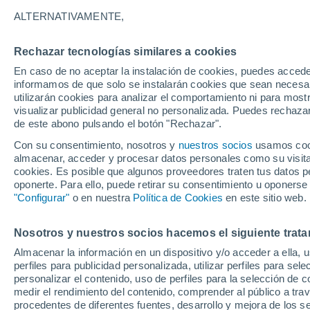
ALTERNATIVAMENTE,
Rechazar tecnologías similares a cookies
En caso de no aceptar la instalación de cookies, puedes accede
informamos de que solo se instalarán cookies que sean necesari
utilizarán cookies para analizar el comportamiento ni para most
visualizar publicidad general no personalizada. Puedes rechazar
de este abono pulsando el botón "Rechazar".
Con su consentimiento, nosotros y
nuestros socios
usamos cooki
almacenar, acceder y procesar datos personales como su visita e
cookies. Es posible que algunos proveedores traten tus datos pe
oponerte. Para ello, puede retirar su consentimiento u oponerse
"Configurar"
o en nuestra
Política de Cookies
en este sitio web.
¡Un meteoro muy brillant
Nosotros y nuestros socios hacemos el siguiente trata
Almacenar la información en un dispositivo y/o acceder a ella, 
Santa Catarina, Brasil! 
perfiles para publicidad personalizada, utilizar perfiles para sele
personalizar el contenido, uso de perfiles para la selección de c
lluvia de estrellas las lír
medir el rendimiento del contenido, comprender al público a tra
procedentes de diferentes fuentes, desarrollo y mejora de los se