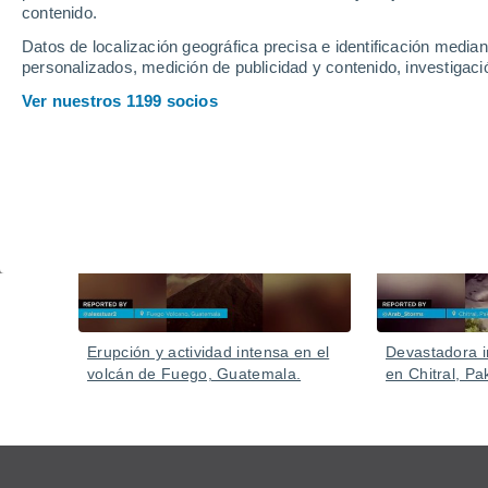
El increíble fenóneno iluminó el cielo nocturno en R
contenido.
director del Observatorio Espacial Heller y Jung, el m
Datos de localización geográfica precisa e identificación mediant
personalizados, medición de publicidad y contenido, investigació
Ver nuestros 1199 socios
Vídeos
Ayer
Erupción y actividad intensa en el
Devastadora i
volcán de Fuego, Guatemala.
en Chitral, Pa