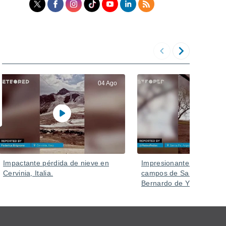
04 Ago
Impactante pérdida de nieve en
Impresionante tornado az
Cervinia, Italia.
campos de Santa Fe (Sa
Bernardo de Yrigoyen), A