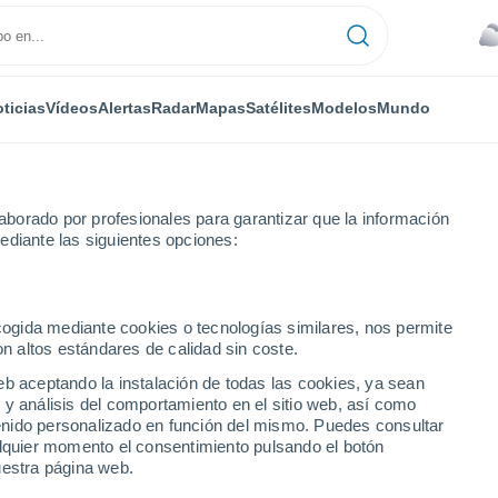
ticias
Vídeos
Alertas
Radar
Mapas
Satélites
Modelos
Mundo
borado por profesionales para garantizar que la información
ediante las siguientes opciones:
ielos de Santa Catarina, Brasil! Este bólido pertenece a la lluvia de estr
ecogida mediante cookies o tecnologías similares, nos permite
on altos estándares de calidad sin coste.
eb aceptando la instalación de todas las cookies, ya sean
 y análisis del comportamiento en el sitio web, así como
ntenido personalizado en función del mismo. Puedes consultar
alquier momento el consentimiento pulsando el botón
uestra página web.