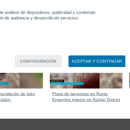
ío Grande del Sur, Brasil. Según Carlos Fernando Jung,
eteoro “es quizás el más brillante observado en la región”.
e análisis de dispositivos, publicidad y contenido
n de audiencia y desarrollo de servicios.
Ayer
04 Ago
CONFIGURACIÓN
ACEPTAR Y CONTINUAR
nundación de lodo
Plaga de langostas en Rusia:
kistán.
Enjambre masivo en Kizlyar District