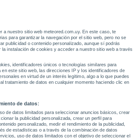
r a nuestro sitio web meteored.com.uy. En este caso, te
as para garantizar la navegación por el sitio web, pero no se
rar publicidad o contenido personalizado, aunque sí podrás
 la instalación de cookies y acceder a nuestro sitio web a través
es, identificadores únicos o tecnologías similares para
n este sitio web, las direcciones IP y los identificadores de
rsonales en virtud de un interés legítimo, algo a lo que puedes
 al tratamiento de datos en cualquier momento haciendo clic en
e ilumina los cielos de
miento de datos:
uso de datos limitados para seleccionar anuncios básicos, crear
Este bólido pertenece a la
ccionar la publicidad personalizada, crear un perfil para
ontenido personalizado, medir el rendimiento de la publicidad,
idas
vés de estadísticas o a través de la combinación de datos
rvicios, uso de datos limitados con el objetivo de seleccionar el