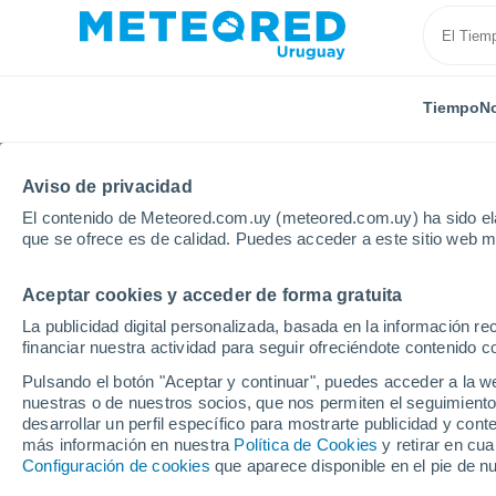
Tiempo
No
Aviso de privacidad
El contenido de Meteored.com.uy (meteored.com.uy) ha sido ela
que se ofrece es de calidad. Puedes acceder a este sitio web m
Aceptar cookies y acceder de forma gratuita
Inicio
Vídeos
¡Un meteoro muy brillante ilumina los c
La publicidad digital personalizada, basada en la información r
financiar nuestra actividad para seguir ofreciéndote contenido c
Pulsando el botón "Aceptar y continuar", puedes acceder a la w
nuestras o de nuestros socios, que nos permiten el seguimiento
desarrollar un perfil específico para mostrarte publicidad y co
más información en nuestra
Política de Cookies
y retirar en cu
Configuración de cookies
que aparece disponible en el pie de n