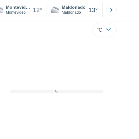
Montevideo
Maldonado
Paysandú
12°
13°
Montevideo
Maldonado
Paysandú
°C
ellas las líridas