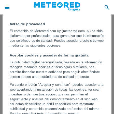
Aviso de privacidad
El contenido de Meteored.com.uy (meteored.com.uy) ha sido
elaborado por profesionales para garantizar que la información
que se ofrece es de calidad. Puedes acceder a este sitio web
mediante las siguientes opciones:
Aceptar cookies y acceder de forma gratuita
La publicidad digital personalizada, basada en la información
recogida mediante cookies o tecnologías similares, nos
permite financiar nuestra actividad para seguir ofreciéndote
contenido con altos estándares de calidad sin coste.
¡Un sistema convectivo causa
Pulsando el botón "Aceptar y continuar", puedes acceder a la
estragos en Córcega, Francia! Se
web aceptando la instalación de todas las cookies, ya sean
registraron ráfagas de viento de más
nuestras o de nuestros socios, que nos permiten el
seguimiento y análisis del comportamiento en el sitio web,
de 140 km/h y lluvias muy fuertes
así como desarrollar un perfil específico para mostrarte
publicidad y contenido personalizado en función del mismo.
La gran tormenta barrió el Mediterráneo occidental, dejando
Puedes consultar más información en nuestra