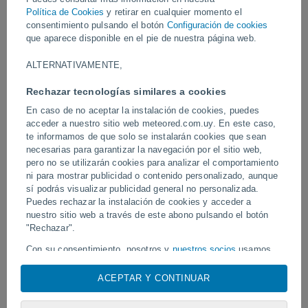
tiempo extremo a su paso. En el aeropuerto de Córcega varios
Política de Cookies
y retirar en cualquier momento el
aviones se desplazaron por el vendaval.
consentimiento pulsando el botón
Configuración de cookies
que aparece disponible en el pie de nuestra página web.
Vídeos
ALTERNATIVAMENTE,
Rechazar tecnologías similares a cookies
Ayer
En caso de no aceptar la instalación de cookies, puedes
acceder a nuestro sitio web meteored.com.uy. En este caso,
te informamos de que solo se instalarán cookies que sean
necesarias para garantizar la navegación por el sitio web,
pero no se utilizarán cookies para analizar el comportamiento
ni para mostrar publicidad o contenido personalizado, aunque
sí podrás visualizar publicidad general no personalizada.
Puedes rechazar la instalación de cookies y acceder a
nuestro sitio web a través de este abono pulsando el botón
Un enorme diablo de polvo fue
"Rechazar".
Tornados y lluvias torren
avistado en Zapponeta, Italia
Pelotas, Brasil.
Con su consentimiento, nosotros y
nuestros socios
usamos
cookies, identificadores únicos o tecnologías similares para
almacenar, acceder y procesar datos personales como su
ACEPTAR Y CONTINUAR
visita en este sitio web, las direcciones IP y los
Síguenos
identificadores de cookies. Es posible que algunos