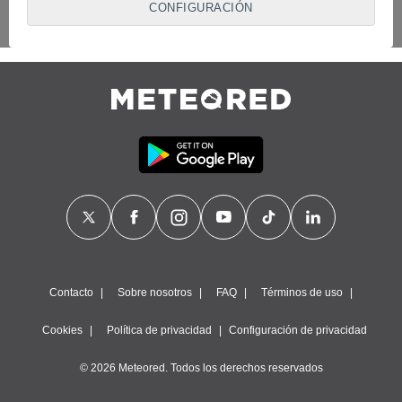
CONFIGURACIÓN
proveedores traten tus datos personales en virtud de un
interés legítimo, algo a lo que puedes oponerte. Para ello,
puede retirar su consentimiento u oponerse al tratamiento de
datos en cualquier momento haciendo clic en
"Configurar"
o
en nuestra
Política de Cookies
en este sitio web.
Nosotros y nuestros socios hacemos el siguiente
tratamiento de datos:
Almacenar la información en un dispositivo y/o acceder a
ella, uso de datos limitados para seleccionar anuncios
básicos, crear perfiles para publicidad personalizada, utilizar
perfiles para seleccionar la publicidad personalizada, crear un
perfil para personalizar el contenido, uso de perfiles para la
selección de contenido personalizado, medir el rendimiento
de la publicidad, medir el rendimiento del contenido,
comprender al público a través de estadísticas o a través de
la combinación de datos procedentes de diferentes fuentes,
Contacto
Sobre nosotros
FAQ
Términos de uso
desarrollo y mejora de los servicios, uso de datos limitados
con el objetivo de seleccionar el contenido.
Cookies
Política de privacidad
Configuración de privacidad
Datos de localización geográfica precisa e identificación
mediante análisis de dispositivos, publicidad y contenido
© 2026 Meteored. Todos los derechos reservados
personalizados, medición de publicidad y contenido,