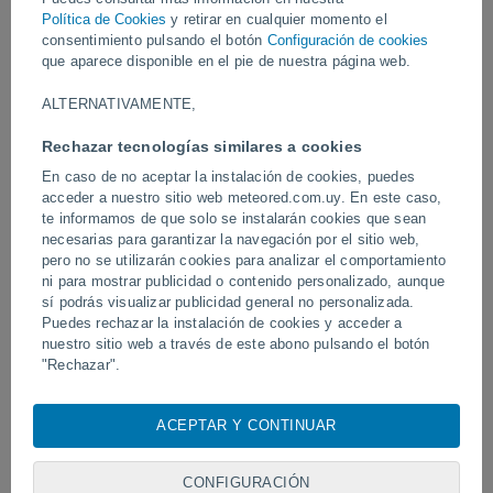
Política de Cookies
y retirar en cualquier momento el
Vídeos
consentimiento pulsando el botón
Configuración de cookies
que aparece disponible en el pie de nuestra página web.
ALTERNATIVAMENTE,
Ayer
Rechazar tecnologías similares a cookies
En caso de no aceptar la instalación de cookies, puedes
acceder a nuestro sitio web meteored.com.uy. En este caso,
te informamos de que solo se instalarán cookies que sean
necesarias para garantizar la navegación por el sitio web,
pero no se utilizarán cookies para analizar el comportamiento
ni para mostrar publicidad o contenido personalizado, aunque
sí podrás visualizar publicidad general no personalizada.
Puedes rechazar la instalación de cookies y acceder a
Un enorme diablo de polvo fue
Tornados y lluvias torren
nuestro sitio web a través de este abono pulsando el botón
avistado en Zapponeta, Italia
Pelotas, Brasil.
"Rechazar".
Con su consentimiento, nosotros y
nuestros socios
usamos
cookies, identificadores únicos o tecnologías similares para
ACEPTAR Y CONTINUAR
Síguenos
almacenar, acceder y procesar datos personales como su
visita en este sitio web, las direcciones IP y los
identificadores de cookies. Es posible que algunos
CONFIGURACIÓN