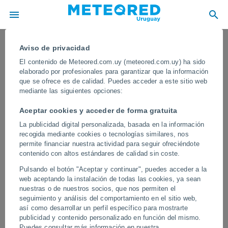
Aviso de privacidad
El contenido de Meteored.com.uy (meteored.com.uy) ha sido
elaborado por profesionales para garantizar que la información
que se ofrece es de calidad. Puedes acceder a este sitio web
mediante las siguientes opciones:
Aceptar cookies y acceder de forma gratuita
La publicidad digital personalizada, basada en la información
recogida mediante cookies o tecnologías similares, nos
permite financiar nuestra actividad para seguir ofreciéndote
contenido con altos estándares de calidad sin coste.
Un terremoto de magnitud 6,7 azota
Pulsando el botón "Aceptar y continuar", puedes acceder a la
Palu, Indonesia
web aceptando la instalación de todas las cookies, ya sean
nuestras o de nuestros socios, que nos permiten el
Las autoridades locales informaron que el temblor se sintió con
seguimiento y análisis del comportamiento en el sitio web,
fuerza en amplias áreas de la región, obligando a numerosos
así como desarrollar un perfil específico para mostrarte
residentes a evacuar viviendas y edificios por temor a posibles
publicidad y contenido personalizado en función del mismo.
réplicas.
Puedes consultar más información en nuestra