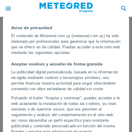
Aviso de privacidad
El contenido de Meteored.com.uy (meteored.com.uy) ha sido
elaborado por profesionales para garantizar que la información
que se ofrece es de calidad. Puedes acceder a este sitio web
mediante las siguientes opciones:
Aceptar cookies y acceder de forma gratuita
La publicidad digital personalizada, basada en la información
recogida mediante cookies o tecnologías similares, nos
permite financiar nuestra actividad para seguir ofreciéndote
contenido con altos estándares de calidad sin coste.
Un terremoto de magnitud 7.8 sacude
Pulsando el botón "Aceptar y continuar", puedes acceder a la
la isla de Mindanao, Filipinas
web aceptando la instalación de todas las cookies, ya sean
nuestras o de nuestros socios, que nos permiten el
Las autoridades locales iniciaron las labores de búsqueda y
seguimiento y análisis del comportamiento en el sitio web,
rescate entre los escombros, al tiempo que se realizan
así como desarrollar un perfil específico para mostrarte
inspecciones para determinar el alcance de los daños del temblor.
publicidad y contenido personalizado en función del mismo.
Los expertos están atentos a posibles réplicas.
Puedes consultar más información en nuestra