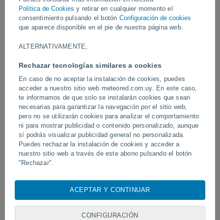
Política de Cookies
y retirar en cualquier momento el
Vídeos
consentimiento pulsando el botón
Configuración de cookies
que aparece disponible en el pie de nuestra página web.
ALTERNATIVAMENTE,
Hoy
Rechazar tecnologías similares a cookies
En caso de no aceptar la instalación de cookies, puedes
acceder a nuestro sitio web meteored.com.uy. En este caso,
te informamos de que solo se instalarán cookies que sean
necesarias para garantizar la navegación por el sitio web,
pero no se utilizarán cookies para analizar el comportamiento
ni para mostrar publicidad o contenido personalizado, aunque
sí podrás visualizar publicidad general no personalizada.
Puedes rechazar la instalación de cookies y acceder a
Un rayo impactó en un campo de
Erupción y actividad inte
nuestro sitio web a través de este abono pulsando el botón
fútbol en Narathiwat, Tailandia.
volcán de Fuego, Guatem
"Rechazar".
Con su consentimiento, nosotros y
nuestros socios
usamos
cookies, identificadores únicos o tecnologías similares para
ACEPTAR Y CONTINUAR
Síguenos
almacenar, acceder y procesar datos personales como su
visita en este sitio web, las direcciones IP y los
identificadores de cookies. Es posible que algunos
CONFIGURACIÓN