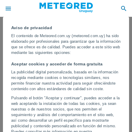
Aviso de privacidad
El contenido de Meteored.com.uy (meteored.com.uy) ha sido
elaborado por profesionales para garantizar que la información
que se ofrece es de calidad. Puedes acceder a este sitio web
mediante las siguientes opciones:
Aceptar cookies y acceder de forma gratuita
La publicidad digital personalizada, basada en la información
recogida mediante cookies o tecnologías similares, nos
permite financiar nuestra actividad para seguir ofreciéndote
contenido con altos estándares de calidad sin coste.
Un tornado de tipo landspout fue
Pulsando el botón "Aceptar y continuar", puedes acceder a la
captado por las cámaras en Thai Binh,
web aceptando la instalación de todas las cookies, ya sean
Vietnam
nuestras o de nuestros socios, que nos permiten el
seguimiento y análisis del comportamiento en el sitio web,
Impresionantes imágenes muestran la formación de un tornado
así como desarrollar un perfil específico para mostrarte
tipo landspout sobre Thai Binh, Vietnam. Observá cómo este
publicidad y contenido personalizado en función del mismo.
imponente vórtice toca tierra, dejando en evidencia la fuerza de
Puedes consultar más información en nuestra