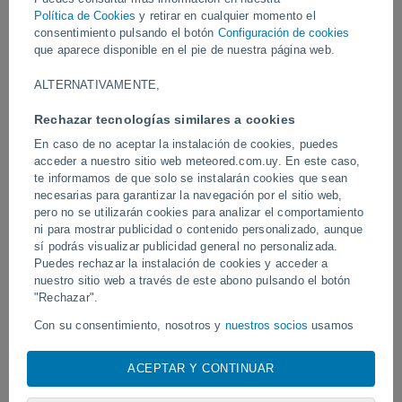
los fenómenos meteorológicos severos y la inestabilidad
Política de Cookies
y retirar en cualquier momento el
atmosférica.
consentimiento pulsando el botón
Configuración de cookies
que aparece disponible en el pie de nuestra página web.
Vídeos
ALTERNATIVAMENTE,
Rechazar tecnologías similares a cookies
Ayer
En caso de no aceptar la instalación de cookies, puedes
acceder a nuestro sitio web meteored.com.uy. En este caso,
te informamos de que solo se instalarán cookies que sean
necesarias para garantizar la navegación por el sitio web,
pero no se utilizarán cookies para analizar el comportamiento
ni para mostrar publicidad o contenido personalizado, aunque
sí podrás visualizar publicidad general no personalizada.
Puedes rechazar la instalación de cookies y acceder a
nuestro sitio web a través de este abono pulsando el botón
"Rechazar".
Un enorme diablo de polvo fue
Tornados y lluvias torren
avistado en Zapponeta, Italia
Pelotas, Brasil.
Con su consentimiento, nosotros y
nuestros socios
usamos
cookies, identificadores únicos o tecnologías similares para
almacenar, acceder y procesar datos personales como su
ACEPTAR Y CONTINUAR
visita en este sitio web, las direcciones IP y los
identificadores de cookies. Es posible que algunos