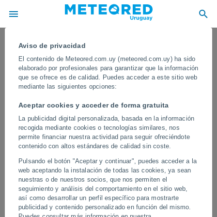
Aviso de privacidad
El contenido de Meteored.com.uy (meteored.com.uy) ha sido
elaborado por profesionales para garantizar que la información
que se ofrece es de calidad. Puedes acceder a este sitio web
mediante las siguientes opciones:
Aceptar cookies y acceder de forma gratuita
La publicidad digital personalizada, basada en la información
recogida mediante cookies o tecnologías similares, nos
permite financiar nuestra actividad para seguir ofreciéndote
contenido con altos estándares de calidad sin coste.
Un tsunami golpea las costas de
Pulsando el botón "Aceptar y continuar", puedes acceder a la
Filipinas e Indonesia tras el terremoto
web aceptando la instalación de todas las cookies, ya sean
de magnitud 7,8 en la isla de
nuestras o de nuestros socios, que nos permiten el
seguimiento y análisis del comportamiento en el sitio web,
Mindanao
así como desarrollar un perfil específico para mostrarte
publicidad y contenido personalizado en función del mismo.
En varias zonas reportaron que el mar se retiró varios metros,
Puedes consultar más información en nuestra