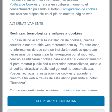
para volver repentinamente en forma de pequeño tsunami que
Política de Cookies
y retirar en cualquier momento el
arrastró barcas y objetos situados junto a la orilla.
consentimiento pulsando el botón
Configuración de cookies
que aparece disponible en el pie de nuestra página web.
Vídeos
ALTERNATIVAMENTE,
Rechazar tecnologías similares a cookies
Hace 6 horas
En caso de no aceptar la instalación de cookies, puedes
acceder a nuestro sitio web meteored.com.uy. En este caso,
te informamos de que solo se instalarán cookies que sean
necesarias para garantizar la navegación por el sitio web,
pero no se utilizarán cookies para analizar el comportamiento
ni para mostrar publicidad o contenido personalizado, aunque
sí podrás visualizar publicidad general no personalizada.
Puedes rechazar la instalación de cookies y acceder a
nuestro sitio web a través de este abono pulsando el botón
Tornados y lluvias torrenciales en
"Rechazar".
Un rayo impactó en un 
Pelotas, Brasil.
fútbol en Narathiwat, Tail
Con su consentimiento, nosotros y
nuestros socios
usamos
cookies, identificadores únicos o tecnologías similares para
almacenar, acceder y procesar datos personales como su
ACEPTAR Y CONTINUAR
visita en este sitio web, las direcciones IP y los
Síguenos
identificadores de cookies. Es posible que algunos