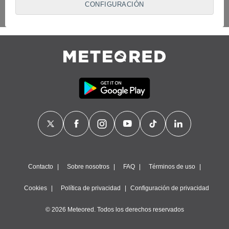
CONFIGURACIÓN
proveedores traten tus datos personales en virtud de un
interés legítimo, algo a lo que puedes oponerte. Para ello,
puede retirar su consentimiento u oponerse al tratamiento de
datos en cualquier momento haciendo clic en
"Configurar"
o
en nuestra
Política de Cookies
en este sitio web.
Nosotros y nuestros socios hacemos el siguiente
tratamiento de datos:
Almacenar la información en un dispositivo y/o acceder a
ella, uso de datos limitados para seleccionar anuncios
básicos, crear perfiles para publicidad personalizada, utilizar
perfiles para seleccionar la publicidad personalizada, crear un
perfil para personalizar el contenido, uso de perfiles para la
selección de contenido personalizado, medir el rendimiento
de la publicidad, medir el rendimiento del contenido,
comprender al público a través de estadísticas o a través de
la combinación de datos procedentes de diferentes fuentes,
Contacto
Sobre nosotros
FAQ
Términos de uso
desarrollo y mejora de los servicios, uso de datos limitados
con el objetivo de seleccionar el contenido.
Cookies
Política de privacidad
Configuración de privacidad
Datos de localización geográfica precisa e identificación
mediante análisis de dispositivos, publicidad y contenido
© 2026 Meteored. Todos los derechos reservados
personalizados, medición de publicidad y contenido,