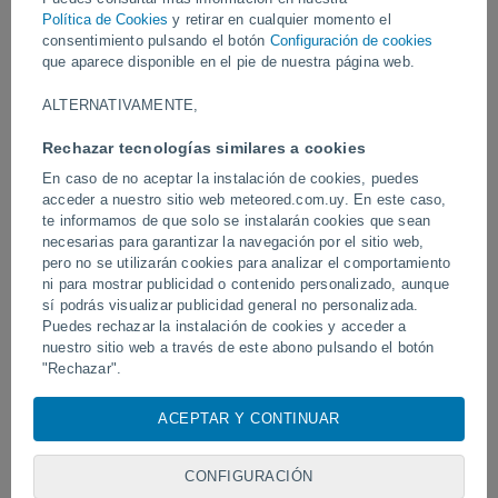
Vídeos
Política de Cookies
y retirar en cualquier momento el
consentimiento pulsando el botón
Configuración de cookies
que aparece disponible en el pie de nuestra página web.
Hace 4 horas
ALTERNATIVAMENTE,
Rechazar tecnologías similares a cookies
En caso de no aceptar la instalación de cookies, puedes
acceder a nuestro sitio web meteored.com.uy. En este caso,
te informamos de que solo se instalarán cookies que sean
necesarias para garantizar la navegación por el sitio web,
pero no se utilizarán cookies para analizar el comportamiento
ni para mostrar publicidad o contenido personalizado, aunque
sí podrás visualizar publicidad general no personalizada.
Tornados y lluvias torrenciales en
Un rayo impactó en un 
Pelotas, Brasil.
Puedes rechazar la instalación de cookies y acceder a
fútbol en Narathiwat, Tail
nuestro sitio web a través de este abono pulsando el botón
"Rechazar".
Con su consentimiento, nosotros y
nuestros socios
usamos
ACEPTAR Y CONTINUAR
Síguenos
cookies, identificadores únicos o tecnologías similares para
almacenar, acceder y procesar datos personales como su
visita en este sitio web, las direcciones IP y los
CONFIGURACIÓN
identificadores de cookies. Es posible que algunos