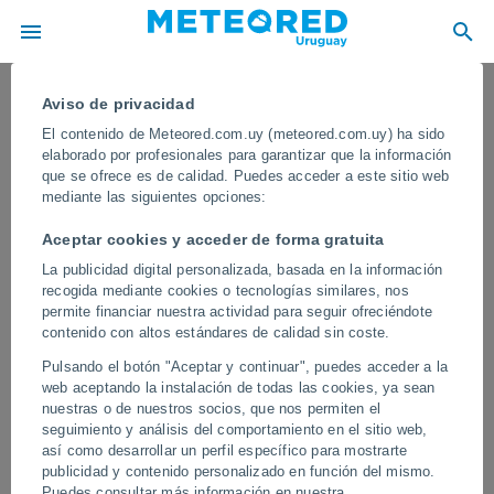
Aviso de privacidad
El contenido de Meteored.com.uy (meteored.com.uy) ha sido
elaborado por profesionales para garantizar que la información
que se ofrece es de calidad. Puedes acceder a este sitio web
mediante las siguientes opciones:
Aceptar cookies y acceder de forma gratuita
La publicidad digital personalizada, basada en la información
recogida mediante cookies o tecnologías similares, nos
permite financiar nuestra actividad para seguir ofreciéndote
contenido con altos estándares de calidad sin coste.
Una colosal tormenta de arena azota
Pulsando el botón "Aceptar y continuar", puedes acceder a la
Harbin, China
web aceptando la instalación de todas las cookies, ya sean
nuestras o de nuestros socios, que nos permiten el
En algunas zonas la visibilidad se redujo drásticamente por la
seguimiento y análisis del comportamiento en el sitio web,
llegada del muro de arena y polvo que irrumpió en la ciudad en
así como desarrollar un perfil específico para mostrarte
cuestión de pocos minutos.
publicidad y contenido personalizado en función del mismo.
Puedes consultar más información en nuestra