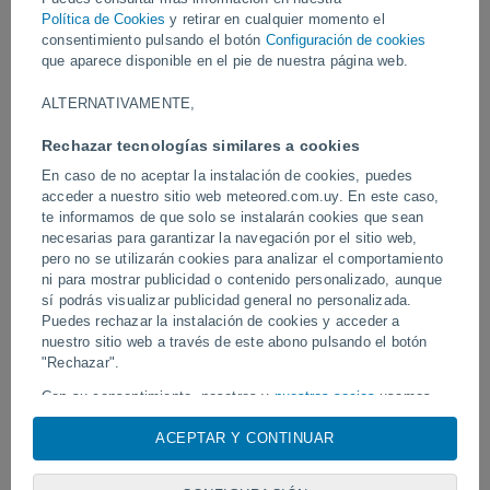
un arcoíris sobre la nube.
Política de Cookies
y retirar en cualquier momento el
consentimiento pulsando el botón
Configuración de cookies
que aparece disponible en el pie de nuestra página web.
Vídeos
ALTERNATIVAMENTE,
Ayer
Rechazar tecnologías similares a cookies
En caso de no aceptar la instalación de cookies, puedes
acceder a nuestro sitio web meteored.com.uy. En este caso,
te informamos de que solo se instalarán cookies que sean
necesarias para garantizar la navegación por el sitio web,
pero no se utilizarán cookies para analizar el comportamiento
ni para mostrar publicidad o contenido personalizado, aunque
sí podrás visualizar publicidad general no personalizada.
Puedes rechazar la instalación de cookies y acceder a
nuestro sitio web a través de este abono pulsando el botón
Un enorme diablo de polvo fue
Tornados y lluvias torren
"Rechazar".
avistado en Zapponeta, Italia
Pelotas, Brasil.
Con su consentimiento, nosotros y
nuestros socios
usamos
cookies, identificadores únicos o tecnologías similares para
ACEPTAR Y CONTINUAR
almacenar, acceder y procesar datos personales como su
visita en este sitio web, las direcciones IP y los
Síguenos
identificadores de cookies. Es posible que algunos