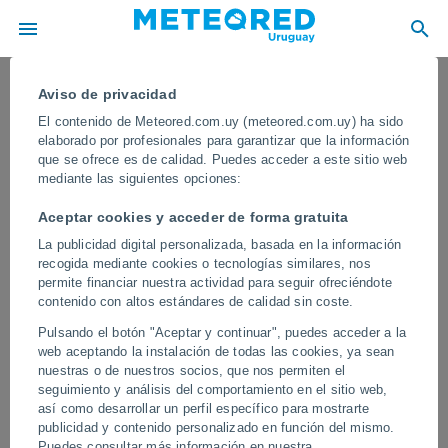
Aviso de privacidad
El contenido de Meteored.com.uy (meteored.com.uy) ha sido
elaborado por profesionales para garantizar que la información
que se ofrece es de calidad. Puedes acceder a este sitio web
mediante las siguientes opciones:
Aceptar cookies y acceder de forma gratuita
La publicidad digital personalizada, basada en la información
recogida mediante cookies o tecnologías similares, nos
permite financiar nuestra actividad para seguir ofreciéndote
contenido con altos estándares de calidad sin coste.
Una espectacular nube iridiscente
Pulsando el botón "Aceptar y continuar", puedes acceder a la
aparece en los cielos de Pontianak,
web aceptando la instalación de todas las cookies, ya sean
Indonesia
nuestras o de nuestros socios, que nos permiten el
seguimiento y análisis del comportamiento en el sitio web,
El fenómeno es relativamente raro y requiere condiciones
así como desarrollar un perfil específico para mostrarte
atmosféricas muy específicas para formarse. Sus vivos colores se
publicidad y contenido personalizado en función del mismo.
generan por la difracción de la luz, creando un efecto similar al de
Puedes consultar más información en nuestra