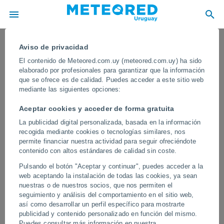
Aviso de privacidad
El contenido de Meteored.com.uy (meteored.com.uy) ha sido
elaborado por profesionales para garantizar que la información
que se ofrece es de calidad. Puedes acceder a este sitio web
mediante las siguientes opciones:
Aceptar cookies y acceder de forma gratuita
La publicidad digital personalizada, basada en la información
recogida mediante cookies o tecnologías similares, nos
permite financiar nuestra actividad para seguir ofreciéndote
contenido con altos estándares de calidad sin coste.
Una gran tormenta nocturna ilumina
Pulsando el botón "Aceptar y continuar", puedes acceder a la
el cielo de París, Francia
web aceptando la instalación de todas las cookies, ya sean
nuestras o de nuestros socios, que nos permiten el
Una tormenta supercelular provocó una gran actividad eléctrica en
seguimiento y análisis del comportamiento en el sitio web,
el entorno de la capital francesa. También se registraron vientos
así como desarrollar un perfil específico para mostrarte
muy intensos y granizadas en las afueras.
publicidad y contenido personalizado en función del mismo.
Puedes consultar más información en nuestra