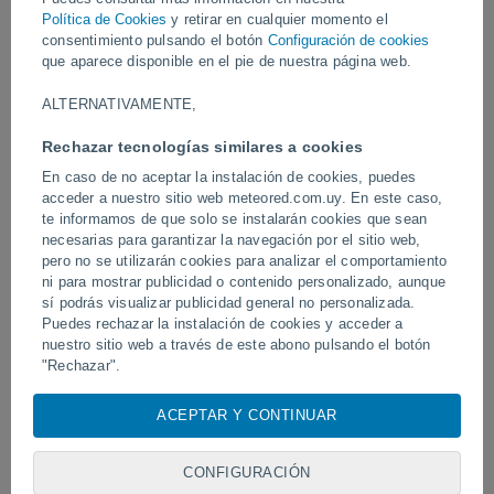
Vídeos
Política de Cookies
y retirar en cualquier momento el
consentimiento pulsando el botón
Configuración de cookies
que aparece disponible en el pie de nuestra página web.
Hace 8 horas
ALTERNATIVAMENTE,
Rechazar tecnologías similares a cookies
En caso de no aceptar la instalación de cookies, puedes
acceder a nuestro sitio web meteored.com.uy. En este caso,
te informamos de que solo se instalarán cookies que sean
necesarias para garantizar la navegación por el sitio web,
pero no se utilizarán cookies para analizar el comportamiento
ni para mostrar publicidad o contenido personalizado, aunque
sí podrás visualizar publicidad general no personalizada.
Erupción y actividad intensa en el
Devastadora inundación 
volcán de Fuego, Guatemala.
Puedes rechazar la instalación de cookies y acceder a
Chitral, Pakistán.
nuestro sitio web a través de este abono pulsando el botón
"Rechazar".
Con su consentimiento, nosotros y
nuestros socios
usamos
ACEPTAR Y CONTINUAR
Síguenos
cookies, identificadores únicos o tecnologías similares para
almacenar, acceder y procesar datos personales como su
visita en este sitio web, las direcciones IP y los
CONFIGURACIÓN
identificadores de cookies. Es posible que algunos