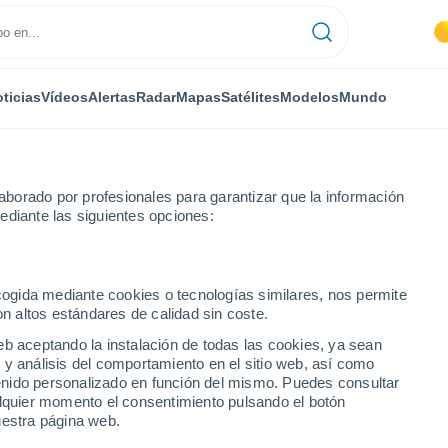
ticias
Vídeos
Alertas
Radar
Mapas
Satélites
Modelos
Mundo
borado por profesionales para garantizar que la información
ediante las siguientes opciones:
ang, China
ecogida mediante cookies o tecnologías similares, nos permite
on altos estándares de calidad sin coste.
eb aceptando la instalación de todas las cookies, ya sean
 y análisis del comportamiento en el sitio web, así como
ntenido personalizado en función del mismo. Puedes consultar
alquier momento el consentimiento pulsando el botón
uestra página web.