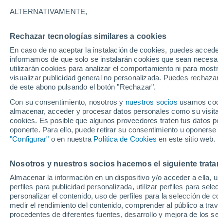
ALTERNATIVAMENTE,
Rechazar tecnologías similares a cookies
En caso de no aceptar la instalación de cookies, puedes accede
informamos de que solo se instalarán cookies que sean necesari
utilizarán cookies para analizar el comportamiento ni para most
visualizar publicidad general no personalizada. Puedes rechazar
de este abono pulsando el botón "Rechazar".
Con su consentimiento, nosotros y
nuestros socios
usamos cooki
almacenar, acceder y procesar datos personales como su visita e
cookies. Es posible que algunos proveedores traten tus datos pe
oponerte. Para ello, puede retirar su consentimiento u oponerse
"Configurar"
o en nuestra
Política de Cookies
en este sitio web.
Varias mangas marinas 
Nosotros y nuestros socios hacemos el siguiente trata
Almacenar la información en un dispositivo y/o acceder a ella, 
perfiles para publicidad personalizada, utilizar perfiles para sele
El paso del Tifon Boloi ha dejado tormentas muy fuer
personalizar el contenido, uso de perfiles para la selección de c
medir el rendimiento del contenido, comprender al público a tra
procedentes de diferentes fuentes, desarrollo y mejora de los se