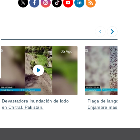
05 Ago
Devastadora inundación de lodo
Plaga de langostas en Ru
en Chitral, Pakistán.
Enjambre masivo en Kizlya