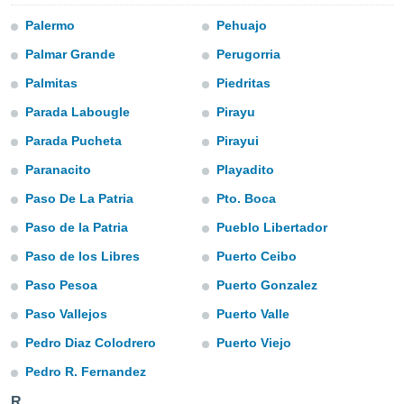
ublicidad y
Palermo
Pehuajo
do en
Palmar Grande
Perugorria
 mismo.
sultar más
Palmitas
Piedritas
 en nuestra
 Cookies
y
Parada Labougle
Pirayu
ualquier
Parada Pucheta
Pirayui
ento
Paranacito
Playadito
 botón
ación de
Paso De La Patria
Pto. Boca
kies
Paso de la Patria
Pueblo Libertador
 disponible
e nuestra
Paso de los Libres
Puerto Ceibo
.
Paso Pesoa
Puerto Gonzalez
IVAMENTE,
Paso Vallejos
Puerto Valle
Pedro Diaz Colodrero
Puerto Viejo
as
 a cookies
Pedro R. Fernandez
 no aceptar
R