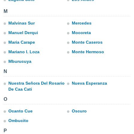
mación
ediante
M
ecnologías
nos permite
Malvinas Sur
Mercedes
estra
ara seguir
Manuel Derqui
Mocoreta
e contenido
ACEPTAR
stándares
Maria Carape
Monte Caseros
Y
sin coste.
CONTINUAR
Mariano I. Loza
Monte Hermoso
 botón
Mburucuya
continuar",
CONFIGURACIÓN
der a la
N
ndo la
 de todas
Nuestra Señora Del Rosario
Nueva Esperanza
, ya sean
De Caa Cati
de nuestros
 nos
O
 y análisis
Ocanto Cue
Oscuro
tamiento en
b, así como
Ombucito
un perfil
para
P