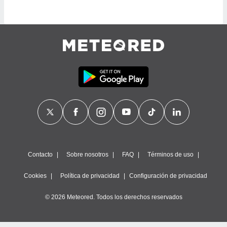
ste abono
 botón
.
nto,
cios
kies,
ores únicos
as similares
nar,
rocesar
onales como
 este sitio
recciones IP
Contacto
Sobre nosotros
FAQ
Términos de uso
ficadores de
 posible
Cookies
Política de privacidad
Configuración de privacidad
s
 traten tus
nales en
© 2026 Meteored. Todos los derechos reservados
 interés
go a lo que
nerte. Para