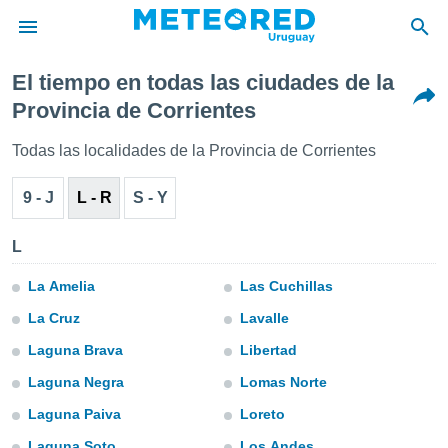
El tiempo en todas las ciudades de la
privacidad
Provincia de Corrientes
o de
om.uy
Todas las localidades de la Provincia de Corrientes
com.uy) ha
ado por
9 - J
L - R
S - Y
es para
ue la
 que se
L
e calidad.
eder a este
La Amelia
Las Cuchillas
ediante las
opciones:
La Cruz
Lavalle
Laguna Brava
Libertad
ookies y
e forma
Laguna Negra
Lomas Norte
Laguna Paiva
Loreto
d digital
ada, basada
Laguna Soto
Los Andes