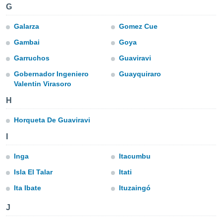
ón de
G
uedes
uestro sitio
Galarza
Gomez Cue
ed.com.uy.
o, te
Gambai
Goya
 de que
Garruchos
Guaviravi
talarán
e sean
Gobernador Ingeniero
Guayquiraro
para
Valentin Virasoro
a
por el sitio
H
o se
cookies para
Horqueta De Guaviravi
nto ni para
I
licidad o
Inga
Itacumbu
ado, aunque
Isla El Talar
Itati
sualizar
general no
Ita Ibate
Ituzaingó
ada. Puedes
 instalación
J
y acceder a
io web a