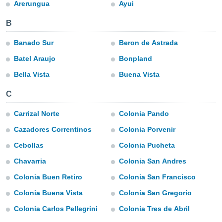
mación
Arerungua
Ayui
ediante
ecnologías
B
nos permite
estra
Banado Sur
Beron de Astrada
ara seguir
Batel Araujo
Bonpland
e contenido
ACEPTAR
stándares
Y
Bella Vista
Buena Vista
sin coste.
CONTINUAR
 botón
C
continuar",
CONFIGURACIÓN
der a la
Carrizal Norte
Colonia Pando
ndo la
Cazadores Correntinos
Colonia Porvenir
 de todas
, ya sean
Cebollas
Colonia Pucheta
de nuestros
 nos
Chavarria
Colonia San Andres
Colonia Buen Retiro
Colonia San Francisco
 y análisis
tamiento en
Colonia Buena Vista
Colonia San Gregorio
b, así como
un perfil
Colonia Carlos Pellegrini
Colonia Tres de Abril
para