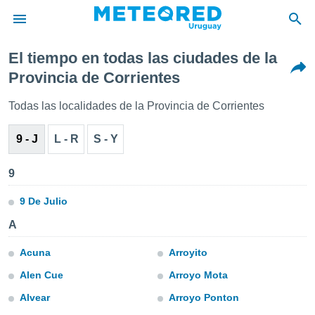
El tiempo en todas las ciudades de la
privacidad
Provincia de Corrientes
o de
om.uy
Todas las localidades de la Provincia de Corrientes
com.uy) ha
ado por
9 - J
L - R
S - Y
es para
ue la
 que se
9
e calidad.
eder a este
9 De Julio
ediante las
opciones:
A
ookies y
Acuna
Arroyito
e forma
Alen Cue
Arroyo Mota
d digital
Alvear
Arroyo Ponton
ada, basada