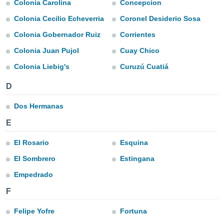
Colonia Carolina
Concepcion
ublicidad y
Colonia Cecilio Echeverria
Coronel Desiderio Sosa
do en
 mismo.
Colonia Gobernador Ruiz
Corrientes
sultar más
Colonia Juan Pujol
Cuay Chico
 en nuestra
 Cookies
y
Colonia Liebig's
Curuzú Cuatiá
ualquier
D
ento
 botón
Dos Hermanas
ación de
kies
E
 disponible
e nuestra
El Rosario
Esquina
.
El Sombrero
Estingana
IVAMENTE,
Empedrado
F
as
 a cookies
Felipe Yofre
Fortuna
 no aceptar