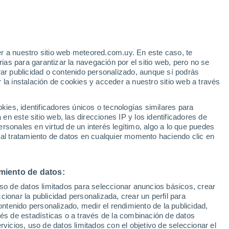
este de Inglaterra
Lewes
r a nuestro sitio web meteored.com.uy. En este caso, te
as para garantizar la navegación por el sitio web, pero no se
Littlehampton
rar publicidad o contenido personalizado, aunque sí podrás
 la instalación de cookies y acceder a nuestro sitio web a través
Maidenhead
Margate
es, identificadores únicos o tecnologías similares para
n este sitio web, las direcciones IP y los identificadores de
Newbury
rsonales en virtud de un interés legítimo, algo a lo que puedes
 al tratamiento de datos en cualquier momento haciendo clic en
Newhaven
Petersfield
miento de datos:
Ramsgate
uso de datos limitados para seleccionar anuncios básicos, crear
Redhill
ccionar la publicidad personalizada, crear un perfil para
ontenido personalizado, medir el rendimiento de la publicidad,
Reigate
vés de estadísticas o a través de la combinación de datos
rvicios, uso de datos limitados con el objetivo de seleccionar el