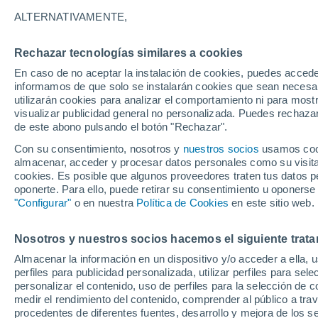
A - L
M - W
ALTERNATIVAMENTE,
Localidades más consultadas del Sud
Rechazar tecnologías similares a cookies
Abingdon
En caso de no aceptar la instalación de cookies, puedes accede
informamos de que solo se instalarán cookies que sean necesari
Addlestone
utilizarán cookies para analizar el comportamiento ni para most
visualizar publicidad general no personalizada. Puedes rechazar
Andover
de este abono pulsando el botón "Rechazar".
Arundel
Con su consentimiento, nosotros y
nuestros socios
usamos cooki
almacenar, acceder y procesar datos personales como su visita e
Ascot
cookies. Es posible que algunos proveedores traten tus datos pe
oponerte. Para ello, puede retirar su consentimiento u oponerse
Ashford
"Configurar"
o en nuestra
Política de Cookies
en este sitio web.
Aylesbury
Nosotros y nuestros socios hacemos el siguiente trata
Basingstoke
Almacenar la información en un dispositivo y/o acceder a ella, 
Bembridge
perfiles para publicidad personalizada, utilizar perfiles para sele
personalizar el contenido, uso de perfiles para la selección de c
Bexhill
medir el rendimiento del contenido, comprender al público a tra
procedentes de diferentes fuentes, desarrollo y mejora de los se