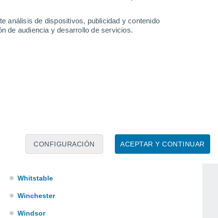
Rochester
e análisis de dispositivos, publicidad y contenido
Romsey
n de audiencia y desarrollo de servicios.
Royal Tunbridge Wells
Rye
Sandwich
Sevenoaks
Slough
Tenterden
Tonbridge
CONFIGURACIÓN
ACEPTAR Y CONTINUAR
Uckfield
Whitstable
Winchester
Windsor