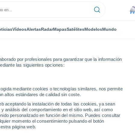
ticias
Vídeos
Alertas
Radar
Mapas
Satélites
Modelos
Mundo
borado por profesionales para garantizar que la información
ediante las siguientes opciones:
idades
ecogida mediante cookies o tecnologías similares, nos permite
on altos estándares de calidad sin coste.
 ciudades del Sudeste de
eb aceptando la instalación de todas las cookies, ya sean
 y análisis del comportamiento en el sitio web, así como
ntenido personalizado en función del mismo. Puedes consultar
alquier momento el consentimiento pulsando el botón
uestra página web.