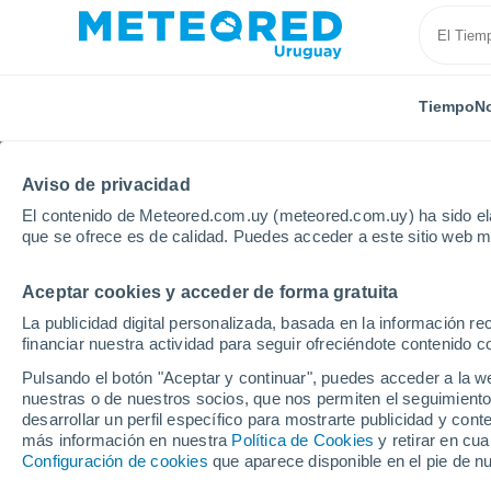
Tiempo
No
Aviso de privacidad
El contenido de Meteored.com.uy (meteored.com.uy) ha sido ela
que se ofrece es de calidad. Puedes acceder a este sitio web m
Aceptar cookies y acceder de forma gratuita
Inicio
Reino Unido
Sudeste de Inglaterra
Local
La publicidad digital personalizada, basada en la información r
financiar nuestra actividad para seguir ofreciéndote contenido c
El tiempo en todas las
Pulsando el botón "Aceptar y continuar", puedes acceder a la w
Inglaterra
nuestras o de nuestros socios, que nos permiten el seguimiento
desarrollar un perfil específico para mostrarte publicidad y co
más información en nuestra
Política de Cookies
y retirar en cu
Todas las localidades del Sudeste de Inglaterra
Configuración de cookies
que aparece disponible en el pie de n