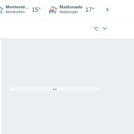
Montevideo
Maldonado
Paysandú
15°
17°
Montevideo
Maldonado
Paysandú
°C