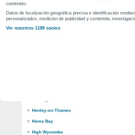
Bracknell
contenido.
Datos de localización geográfica precisa e identificación mediant
Chertsey
personalizados, medición de publicidad y contenido, investigació
Chichester
Ver nuestros 1199 socios
Dymchurch
East Grinstead
Egham
Farnham
Faversham
Gravesend
Hastings
Henley-on-Thames
Herne Bay
High Wycombe