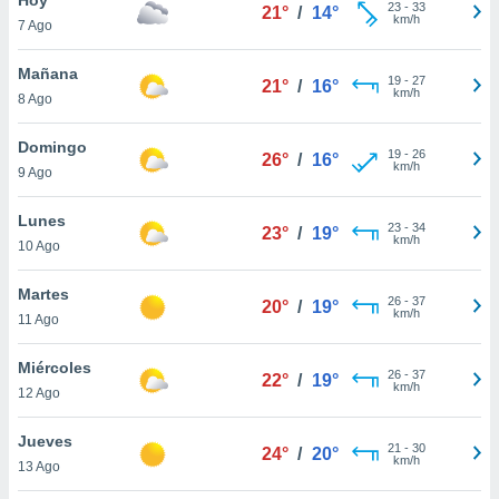
ublicidad y
23
-
33
21°
/
14°
km/h
7 Ago
do en
 mismo.
Mañana
19
-
27
21°
/
16°
sultar más
km/h
8 Ago
 en nuestra
 Cookies
y
Domingo
19
-
26
ualquier
26°
/
16°
km/h
9 Ago
ento
 botón
Lunes
23
-
34
23°
/
19°
ación de
km/h
10 Ago
kies
 disponible
Martes
26
-
37
e nuestra
20°
/
19°
km/h
11 Ago
.
Miércoles
IVAMENTE,
26
-
37
22°
/
19°
km/h
12 Ago
as
Jueves
21
-
30
24°
/
20°
 a cookies
km/h
13 Ago
 no aceptar