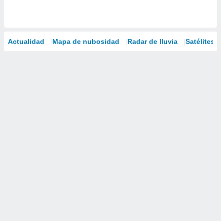
Actualidad
Mapa de nubosidad
Radar de lluvia
Satélites