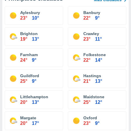
Aylesbury
Banbury
23°
10°
22°
9°
Brighton
Crawley
19°
13°
23°
11°
Farnham
Folkestone
24°
9°
22°
14°
Guildford
Hastings
25°
9°
21°
13°
Littlehampton
Maidstone
20°
13°
25°
12°
Margate
Oxford
20°
17°
23°
9°