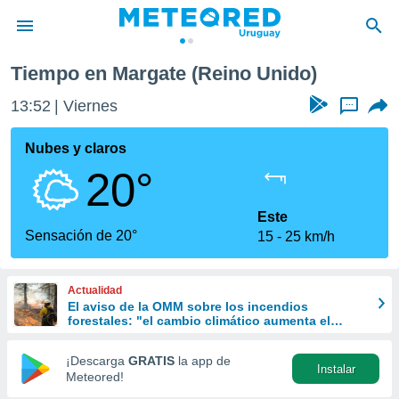
Tiempo en Margate (Reino Unido)
privacidad
13:52
Viernes
...
o de
om.uy
com.uy) ha
Nubes y claros
ado por
20°
es para
ue la
 que se
Este
e calidad.
Sensación de 20°
15
25 km/h
eder a este
ediante las
opciones:
Actualidad
El aviso de la OMM sobre los incendios
ookies y
forestales: "el cambio climático aumenta el
e forma
riesgo, pero no es el único culpable
¡Descarga
GRATIS
la app de
Instalar
d digital
Meteored!
ada, basada