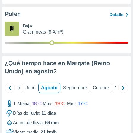
ados con el
 seleccionar
o.
Polen
Detalle
calización
Bajo
precisa e
Gramíneas (8 #/m³)
ión mediante
, publicidad
dos,
 publicidad
¿Qué tiempo hace en Margate (Reino
,
Unido) en
agosto
?
ón de
 desarrollo
s.
yo
Junio
Julio
Agosto
Septiembre
Octubre
Noviemb
tros 1199
ios
T. Media:
18°C
Max.:
19°C
Min:
17°C
Días de lluvia:
11
días
Acum. de lluvia:
66 mm
Viento medio:
21 km/h