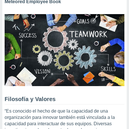
Meteored Employee Book
mación
ediante
ecnologías
nos permite
estra
ara seguir
e contenido
ACEPTAR
stándares
Y
sin coste.
CONTINUAR
 botón
continuar",
CONFIGURACIÓN
der a la
ndo la
 de todas
, ya sean
de nuestros
 nos
Filosofía y Valores
 y análisis
tamiento en
“Es conocido el hecho de que la capacidad de una
b, así como
organización para innovar también está vinculada a la
un perfil
capacidad para interactuar de sus equipos. Diversas
para