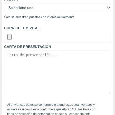
ste abono
 botón
.
Solo se muestran puestos con interés actualmente
nto,
CURRÍCULUM VITAE
cios
kies,
ores únicos
CARTA DE PRESENTACIÓN
as similares
nar,
rocesar
onales como
 este sitio
recciones IP
ficadores de
 posible
s
 traten tus
nales en
 interés
Al enviar sus datos se compromete a que estos sean veraces y
go a lo que
actuales así como está conforme a que Alpred S.L. los trate con
nerte. Para
fines de selección de personal en base a su consentimiento