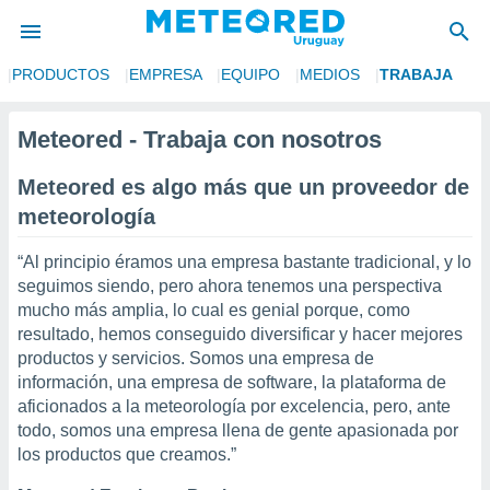
PRODUCTOS
EMPRESA
EQUIPO
MEDIOS
TRABAJA
privacidad
o de
Meteored - Trabaja con nosotros
om.uy
com.uy) ha
Meteored es algo más que un proveedor de
ado por
meteorología
es para
ue la
 que se
“Al principio éramos una empresa bastante tradicional, y lo
e calidad.
seguimos siendo, pero ahora tenemos una perspectiva
eder a este
mucho más amplia, lo cual es genial porque, como
ediante las
resultado, hemos conseguido diversificar y hacer mejores
opciones:
productos y servicios. Somos una empresa de
información, una empresa de software, la plataforma de
ookies y
e forma
aficionados a la meteorología por excelencia, pero, ante
todo, somos una empresa llena de gente apasionada por
los productos que creamos.”
d digital
ada, basada