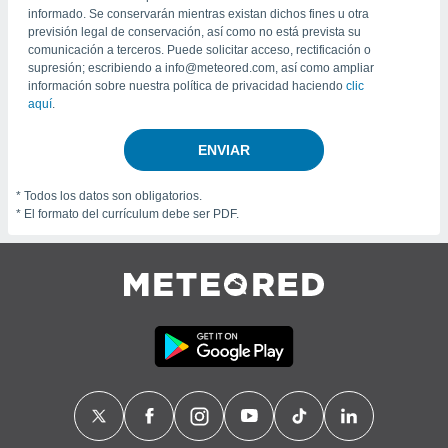
retirar su
informado. Se conservarán mientras existan dichos fines u otra
previsión legal de conservación, así como no está prevista su
ento u
comunicación a terceros. Puede solicitar acceso, rectificación o
supresión; escribiendo a
info@meteored.com
, así como ampliar
 de datos
información sobre nuestra política de privacidad haciendo
clic
er momento
aquí
.
ic en
o en
ENVIAR
 Cookies
en
eb.
* Todos los datos son obligatorios.
* El formato del currículum debe ser PDF.
y
socios
el
to de
la
 en un
 y/o acceder
 de datos
ara
 anuncios