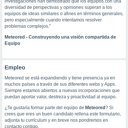
investigaciones han demostrado que los equipos con una
ublicidad y
diversidad de perspectivas y opiniones superan a los
do en
equipos de ideas similares o afines en términos generales,
 mismo.
pero especialmente cuando intentamos resolver
sultar más
problemas complejos.”
 en nuestra
 Cookies
y
Meteored - Construyendo una visión compartida de
ualquier
Equipo
ento
 botón
ación de
Empleo
kies
 disponible
Meteored se está expandiendo y tiene presencia ya en
e nuestra
.
muchos países a través de sus diferentes webs y Apps.
Siempre estamos abiertos a nuevas incorporaciones que
IVAMENTE,
puedan aportar valor, destreza y proactividad al equipo.
¿Te gustaría formar parte del equipo de
Meteored
? Si
as
crees que eres un buen candidato rellena este formulario,
 a cookies
adjunta tu currículum y en breve nos pondremos en
 no aceptar
contacto contigo.