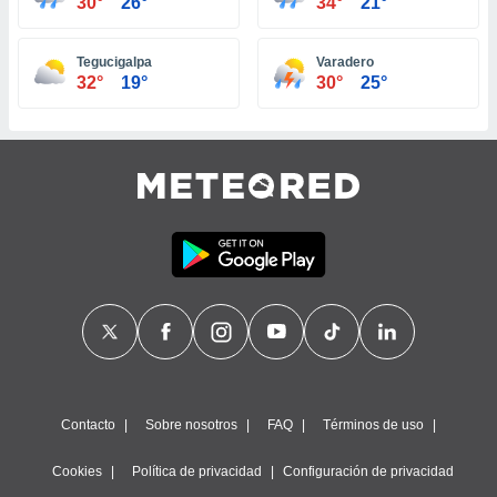
30°
26°
34°
21°
ste abono
 botón
.
Tegucigalpa
Varadero
32°
19°
30°
25°
nto,
cios
kies,
ores únicos
as similares
nar,
rocesar
onales como
 este sitio
recciones IP
ficadores de
 posible
s
 traten tus
Contacto
Sobre nosotros
FAQ
Términos de uso
nales en
 interés
go a lo que
Cookies
Política de privacidad
Configuración de privacidad
nerte. Para