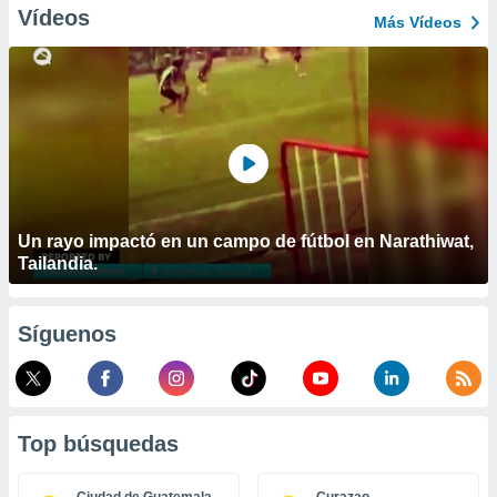
ublicidad y
Vídeos
Más Vídeos
do en
 mismo.
sultar más
 en nuestra
 Cookies
y
ualquier
ento
 botón
ación de
Un rayo impactó en un campo de fútbol en Narathiwat,
kies
Tailandia.
 disponible
e nuestra
.
Síguenos
IVAMENTE,
as
Top búsquedas
 a cookies
 no aceptar