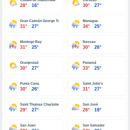
Ciudad de Guatemala
Curazao
ón de
28°
16°
30°
27°
uedes
uestro sitio
ed.com.uy.
Gran Caimán George Town
Managua
o, te
31°
27°
34°
25°
 de que
talarán
e sean
Montego Bay
Nassau
para
31°
25°
30°
26°
a
por el sitio
o se
Oranjestad
Panamá
cookies para
30°
27°
33°
25°
nto ni para
Punta Cana
Saint John's
licidad o
30°
26°
31°
27°
ado, aunque
sualizar
Saint Thomas Charlotte Amalie
San José
general no
29°
27°
26°
19°
ada. Puedes
 instalación
y acceder a
San Juan
San Salvador
io web a