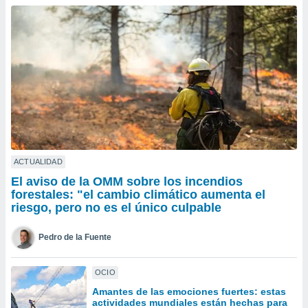
ublicidad y
do en
 mismo.
sultar más
 en nuestra
 Cookies
y
ualquier
ento
 botón
ación de
kies
ACTUALIDAD
 disponible
El aviso de la OMM sobre los incendios
e nuestra
forestales: "el cambio climático aumenta el
.
riesgo, pero no es el único culpable
IVAMENTE,
Pedro de la Fuente
as
OCIO
 a cookies
Amantes de las emociones fuertes: estas
 no aceptar
actividades mundiales están hechas para