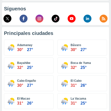
retirar su
Síguenos
ento u
 de datos
er momento
ic en
o en
Principales ciudades
 Cookies
en
Adamanay
Bávaro
eb.
30°
27°
30°
27°
y
socios
Bayahibe
Boca de Yuma
el
32°
25°
32°
25°
to de
Cabo Engaño
El Cabo
30°
27°
31°
26°
la
 en un
 y/o acceder
El Macao
La Vacama
 de datos
31°
26°
31°
25°
ara
 anuncios