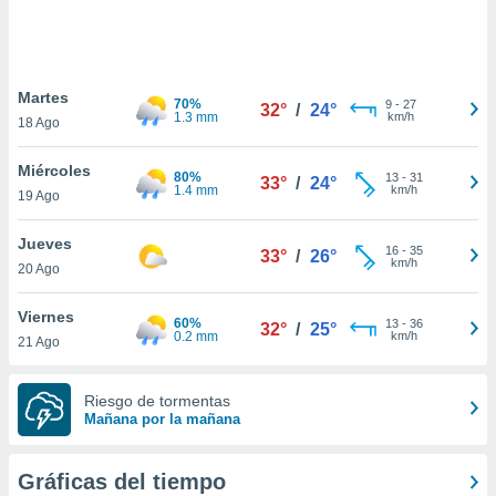
ste abono
 botón
.
Martes
70%
9
-
27
32°
/
24°
nto,
1.3 mm
km/h
18 Ago
cios
Miércoles
kies,
80%
13
-
31
33°
/
24°
1.4 mm
km/h
19 Ago
ores únicos
as similares
nar,
Jueves
16
-
35
33°
/
26°
rocesar
km/h
20 Ago
onales como
 este sitio
Viernes
recciones IP
60%
13
-
36
32°
/
25°
0.2 mm
km/h
21 Ago
ficadores de
 posible
s
Riesgo de tormentas
 traten tus
Mañana por la mañana
nales en
 interés
go a lo que
Gráficas del tiempo
nerte. Para