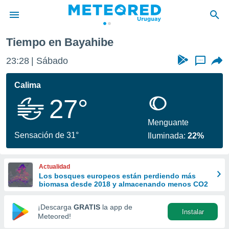
Tiempo en Bayahibe
privacidad
23:28
Sábado
...
o de
om.uy
com.uy) ha
Calima
ado por
27°
es para
ue la
 que se
Menguante
e calidad.
Sensación de 31°
Iluminada:
22%
eder a este
ediante las
opciones:
Actualidad
Los bosques europeos están perdiendo más
ookies y
biomasa desde 2018 y almacenando menos CO2
e forma
¡Descarga
GRATIS
la app de
Instalar
d digital
Meteored!
ada, basada