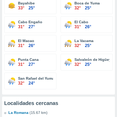
Bayahibe
Boca de Yuma
33°
25°
32°
25°
Cabo Engaño
El Cabo
31°
27°
31°
26°
El Macao
La Vacama
31°
26°
32°
25°
Punta Cana
Salvaleón de Higüey
31°
27°
32°
25°
San Rafael del Yuma
32°
24°
Localidades cercanas
La Romana
(15.67 km)