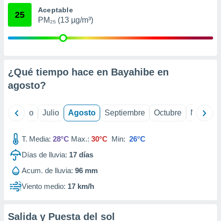
ados con el
Aceptable
 seleccionar
25
o.
PM₂₅ (13 µg/m³)
calización
precisa e
ión mediante
¿Qué tiempo hace en Bayahibe en
, publicidad
agosto
?
dos,
 publicidad
,
yo
Junio
Julio
Agosto
Septiembre
Octubre
Noviemb
ón de
 desarrollo
s.
T. Media:
28°C
Max.:
30°C
Min:
26°C
tros 1199
Días de lluvia:
17
días
ios
Acum. de lluvia:
96 mm
Viento medio:
17 km/h
Salida y Puesta del sol