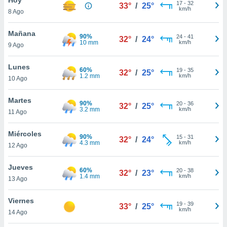
ublicidad y
17
-
32
33°
/
25°
km/h
8 Ago
do en
 mismo.
Mañana
90%
24
-
41
32°
/
24°
sultar más
10 mm
km/h
9 Ago
 en nuestra
 Cookies
y
Lunes
60%
19
-
35
ualquier
32°
/
25°
1.2 mm
km/h
10 Ago
ento
 botón
Martes
90%
20
-
36
32°
/
25°
ación de
3.2 mm
km/h
11 Ago
kies
 disponible
Miércoles
90%
15
-
31
e nuestra
32°
/
24°
4.3 mm
km/h
12 Ago
.
Jueves
IVAMENTE,
60%
20
-
38
32°
/
23°
1.4 mm
km/h
13 Ago
as
Viernes
19
-
39
33°
/
25°
 a cookies
km/h
14 Ago
 no aceptar