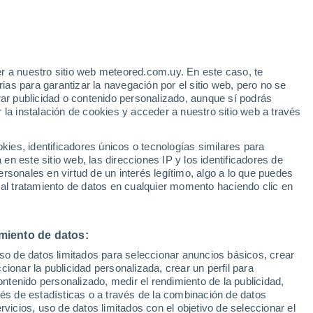
25°
16°
23°
cotepec
15°
 Juarez
23°
hinango
14°
r a nuestro sitio web meteored.com.uy. En este caso, te
Tlayehualancingo
20°
20°
as para garantizar la navegación por el sitio web, pero no se
8°
14°
rar publicidad o contenido personalizado, aunque sí podrás
nahuapan
Teziutlan
 la instalación de cookies y acceder a nuestro sitio web a través
es, identificadores únicos o tecnologías similares para
26°
10°
n este sitio web, las direcciones IP y los identificadores de
Oriental
rsonales en virtud de un interés legítimo, algo a lo que puedes
 al tratamiento de datos en cualquier momento haciendo clic en
25°
26°
10°
21°
12°
Acajete
8°
28°
Ciudad
11°
Serdan
miento de datos:
Tecamachalco
uso de datos limitados para seleccionar anuncios básicos, crear
ccionar la publicidad personalizada, crear un perfil para
30°
28°
ontenido personalizado, medir el rendimiento de la publicidad,
15°
13°
vés de estadísticas o a través de la combinación de datos
33°
Tehuacan
San Juan
19°
rvicios, uso de datos limitados con el objetivo de seleccionar el
Ixcaquixtla