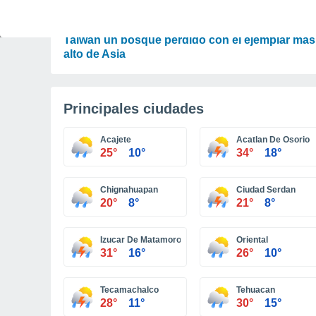
PLANTAS
"El árbol que casi toca la luna": encuentran en
Taiwán un bosque perdido con el ejemplar más
alto de Asia
Principales ciudades
Acajete
Acatlan De Osorio
25°
10°
34°
18°
Chignahuapan
Ciudad Serdan
20°
8°
21°
8°
Izucar De Matamoros
Oriental
31°
16°
26°
10°
Tecamachalco
Tehuacan
28°
11°
30°
15°