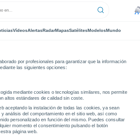
ticias
Vídeos
Alertas
Radar
Mapas
Satélites
Modelos
Mundo
borado por profesionales para garantizar que la información
ediante las siguientes opciones:
ecogida mediante cookies o tecnologías similares, nos permite
on altos estándares de calidad sin coste.
e Puebla
eb aceptando la instalación de todas las cookies, ya sean
 y análisis del comportamiento en el sitio web, así como
ntenido personalizado en función del mismo. Puedes consultar
alquier momento el consentimiento pulsando el botón
uestra página web.