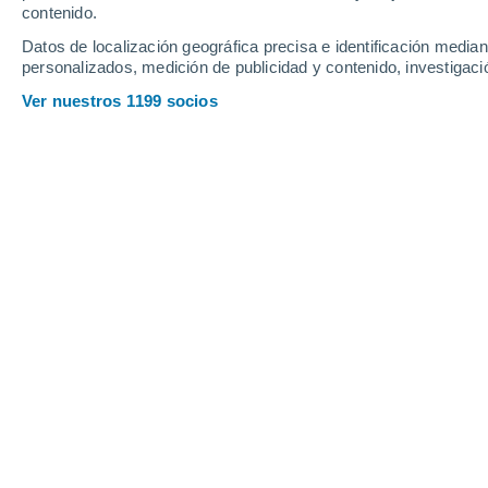
contenido.
35°
Acatl
Datos de localización geográfica precisa e identificación mediant
Oso
19°
personalizados, medición de publicidad y contenido, investigació
Ixcamilpa
Ver nuestros 1199 socios