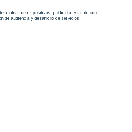
34°
Ajalpan
18°
an De
e análisis de dispositivos, publicidad y contenido
rio
n de audiencia y desarrollo de servicios.
Leaflet
|
©
OpenStreetMap
|
ECMWF
by © Meteored