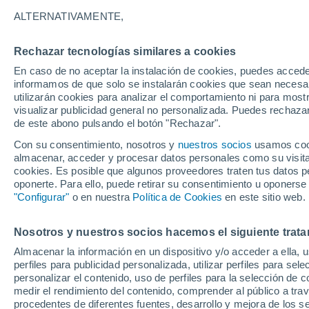
ALTERNATIVAMENTE,
Xi
De
Rechazar tecnologías similares a cookies
Huauc
En caso de no aceptar la instalación de cookies, puedes accede
informamos de que solo se instalarán cookies que sean necesari
utilizarán cookies para analizar el comportamiento ni para most
Chig
visualizar publicidad general no personalizada. Puedes rechazar
de este abono pulsando el botón "Rechazar".
Con su consentimiento, nosotros y
nuestros socios
usamos cooki
almacenar, acceder y procesar datos personales como su visita e
25°
11°
cookies. Es posible que algunos proveedores traten tus datos pe
San Martin
oponerte. Para ello, puede retirar su consentimiento u oponerse
Texmelucan
"Configurar"
o en nuestra
Política de Cookies
en este sitio web.
28°
Heróica
Puebla de
14°
Zaragoza
Nosotros y nuestros socios hacemos el siguiente trata
Atlixco
Almacenar la información en un dispositivo y/o acceder a ella, 
31°
perfiles para publicidad personalizada, utilizar perfiles para sele
16°
Izucar De
personalizar el contenido, uso de perfiles para la selección de c
Matamoros
medir el rendimiento del contenido, comprender al público a tra
procedentes de diferentes fuentes, desarrollo y mejora de los se