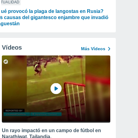
CTUALIDAD
ué provocó la plaga de langostas en Rusia?
s causas del gigantesco enjambre que invadió
guestán
Vídeos
Más Vídeos
Un rayo impactó en un campo de fútbol en
Narathiwat, Tailandia.