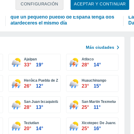
ASTRONOMÍA
A
CONFIGURACIÓN
ACEPTAR Y CONTINUAR
Un fenómeno astronómico único provocará
¿Q
que un pequeño pueblo de España tenga dos
La
atardeceres el mismo día
Da
Más ciudades
Ajalpan
Atlixco
33°
19°
28°
14°
Heróica Puebla de Zaragoza
Huauchinango
26°
12°
23°
15°
San Juan Ixcaquixtla
San Martin Texmelucan
28°
13°
25°
11°
Teziutlan
Xicotepec De Juarez
20°
14°
25°
16°