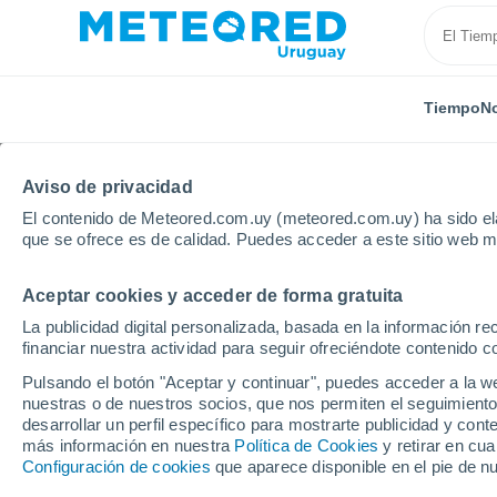
Tiempo
No
Aviso de privacidad
El contenido de Meteored.com.uy (meteored.com.uy) ha sido ela
que se ofrece es de calidad. Puedes acceder a este sitio web m
Aceptar cookies y acceder de forma gratuita
Inicio
México
Estado de Puebla
La publicidad digital personalizada, basada en la información r
financiar nuestra actividad para seguir ofreciéndote contenido c
Tiempo en el Estado d
Pulsando el botón "Aceptar y continuar", puedes acceder a la w
nuestras o de nuestros socios, que nos permiten el seguimiento
desarrollar un perfil específico para mostrarte publicidad y co
Hoy, 6 agosto
Todo el día
Símbolo
más información en nuestra
Política de Cookies
y retirar en cu
Configuración de cookies
que aparece disponible en el pie de n