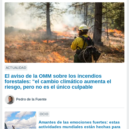
ublicidad y
do en
 mismo.
sultar más
 en nuestra
 Cookies
y
ualquier
ento
 botón
ación de
kies
ACTUALIDAD
 disponible
El aviso de la OMM sobre los incendios
e nuestra
forestales: "el cambio climático aumenta el
.
riesgo, pero no es el único culpable
IVAMENTE,
Pedro de la Fuente
as
OCIO
 a cookies
Amantes de las emociones fuertes: estas
 no aceptar
actividades mundiales están hechas para