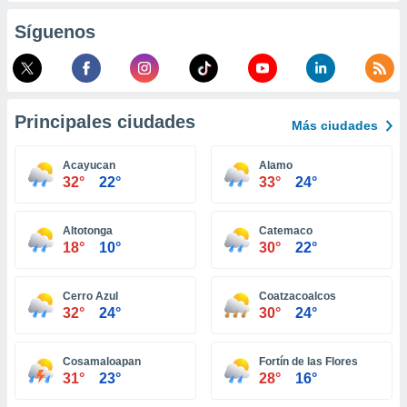
retirar su
Síguenos
ento u
 de datos
er momento
ic en
o en
Principales ciudades
Más ciudades
 Cookies
en
Acayucan
Alamo
eb.
32°
22°
33°
24°
y
socios
Altotonga
Catemaco
el
18°
10°
30°
22°
to de
Cerro Azul
Coatzacoalcos
32°
24°
30°
24°
la
 en un
 y/o acceder
Cosamaloapan
Fortín de las Flores
 de datos
31°
23°
28°
16°
ara
 anuncios