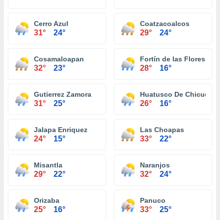
Cerro Azul
Coatzacoalcos
31°
24°
29°
24°
Cosamaloapan
Fortín de las Flores
32°
23°
28°
16°
Gutierrez Zamora
Huatusco De Chicuellar
31°
25°
26°
16°
Jalapa Enriquez
Las Choapas
24°
15°
33°
22°
Misantla
Naranjos
29°
22°
32°
24°
Orizaba
Panuco
25°
16°
33°
25°