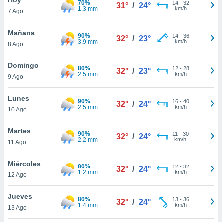
70%
ublicidad y
14
-
32
31°
/
24°
1.3 mm
km/h
7 Ago
do en
 mismo.
Mañana
90%
14
-
36
32°
/
23°
sultar más
3.9 mm
km/h
8 Ago
 en nuestra
 Cookies
y
Domingo
80%
12
-
28
ualquier
32°
/
23°
2.5 mm
km/h
9 Ago
ento
 botón
Lunes
90%
16
-
40
32°
/
24°
ación de
2.5 mm
km/h
10 Ago
kies
 disponible
Martes
90%
11
-
30
e nuestra
32°
/
24°
2.2 mm
km/h
11 Ago
.
Miércoles
IVAMENTE,
80%
12
-
32
32°
/
24°
1.2 mm
km/h
12 Ago
as
Jueves
80%
13
-
36
32°
/
24°
 a cookies
1.4 mm
km/h
13 Ago
 no aceptar