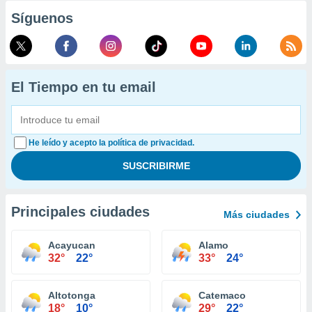
Síguenos
El Tiempo en tu email
He leído y acepto la política de privacidad.
Principales ciudades
Más ciudades
Acayucan
Alamo
32°
22°
33°
24°
Altotonga
Catemaco
18°
10°
29°
22°