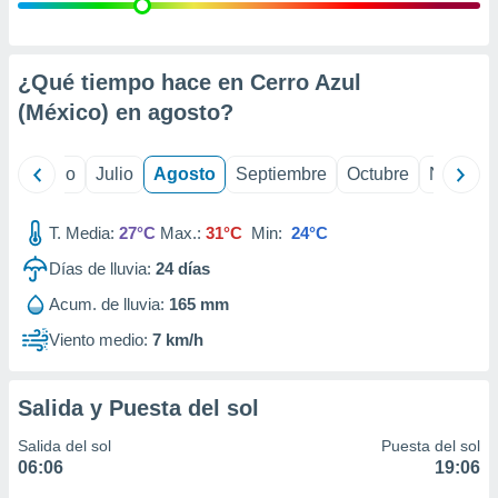
ados con el
 seleccionar
o.
calización
¿Qué tiempo hace en Cerro Azul
precisa e
(México) en
agosto
?
ión mediante
, publicidad
yo
Junio
Julio
Agosto
Septiembre
Octubre
Noviemb
dos,
 publicidad
T. Media:
27°C
Max.:
31°C
Min:
24°C
,
Días de lluvia:
24
días
ón de
 desarrollo
Acum. de lluvia:
165 mm
s.
Viento medio:
7 km/h
tros 1199
ios
Salida y Puesta del sol
Salida del sol
Puesta del sol
06:06
19:06