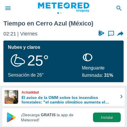
Tiempo en Cerro Azul (México)
privacidad
02:21
Viernes
...
o de
om.uy
com.uy) ha
Nubes y claros
ado por
25°
es para
ue la
 que se
Menguante
e calidad.
Sensación de 26°
Iluminada:
31%
eder a este
ediante las
opciones:
Actualidad
El aviso de la OMM sobre los incendios
ookies y
forestales: "el cambio climático aumenta el
e forma
riesgo, pero no es el único culpable
¡Descarga
GRATIS
la app de
Instalar
d digital
Meteored!
ada, basada