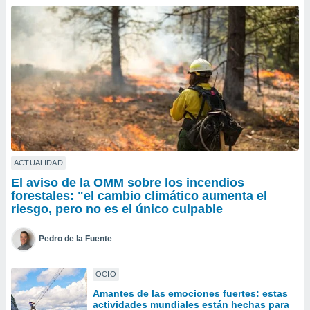
ublicidad y
do en
 mismo.
sultar más
 en nuestra
 Cookies
y
ualquier
ento
 botón
ación de
kies
ACTUALIDAD
 disponible
El aviso de la OMM sobre los incendios
e nuestra
forestales: "el cambio climático aumenta el
.
riesgo, pero no es el único culpable
IVAMENTE,
Pedro de la Fuente
as
OCIO
 a cookies
Amantes de las emociones fuertes: estas
 no aceptar
actividades mundiales están hechas para