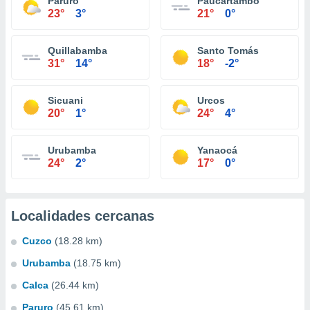
Paruro
Paucartambo
23°
3°
21°
0°
Quillabamba
Santo Tomás
31°
14°
18°
-2°
Sicuani
Urcos
20°
1°
24°
4°
Urubamba
Yanaocá
24°
2°
17°
0°
Localidades cercanas
Cuzco
(18.28 km)
Urubamba
(18.75 km)
Calca
(26.44 km)
Paruro
(45.61 km)