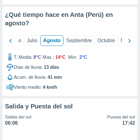
ados con el
 seleccionar
o.
¿Qué tiempo hace en Anta (Perú) en
calización
agosto
?
precisa e
ión mediante
yo
Junio
Julio
Agosto
Septiembre
Octubre
Noviemb
, publicidad
T. Media:
8°C
Max.:
14°C
Min:
2°C
dos,
 publicidad
Días de lluvia:
13
días
,
ón de
Acum. de lluvia:
41 mm
 desarrollo
Viento medio:
4 km/h
s.
tros 1199
ios
Salida y Puesta del sol
Salida del sol
Puesta del sol
06:06
17:42