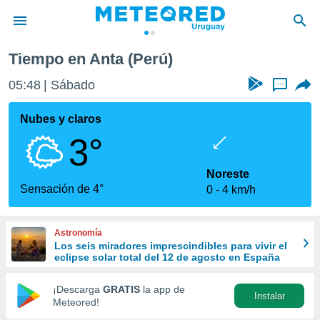
Tiempo en Anta (Perú)
privacidad
05:48
Sábado
...
o de
om.uy
com.uy) ha
Nubes y claros
ado por
3°
es para
ue la
 que se
Noreste
e calidad.
Sensación de 4°
0
4 km/h
eder a este
ediante las
opciones:
Astronomía
Los seis miradores imprescindibles para vivir el
ookies y
eclipse solar total del 12 de agosto en España
e forma
¡Descarga
GRATIS
la app de
Instalar
d digital
Meteored!
ada, basada