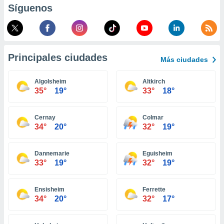
Síguenos
retirar su
ento u
 de datos
er momento
ic en
Principales ciudades
Más ciudades
o en
Algolsheim
Altkirch
 Cookies
en
35°
19°
33°
18°
eb.
y
Cernay
Colmar
socios
34°
20°
32°
19°
el
to de
Dannemarie
Eguisheim
33°
19°
32°
19°
la
 en un
Ensisheim
Ferrette
 y/o acceder
34°
20°
32°
17°
 de datos
ara
 anuncios