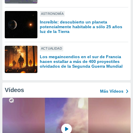
ón de
uedes
uestro sitio
ASTRONOMÍA
ed.com.uy.
Increíble: descubierto un planeta
o, te
potencialmente habitable a sólo 25 años
 de que
luz de la Tierra
talarán
e sean
para
ACTUALIDAD
a
Los megaincendios en el sur de Francia
por el sitio
hacen estallar a más de 400 proyectiles
o se
olvidados de la Segunda Guerra Mundial
cookies para
nto ni para
licidad o
Vídeos
Más Vídeos
ado, aunque
sualizar
general no
ada. Puedes
 instalación
y acceder a
io web a