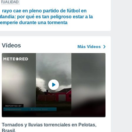
CTUALIDAD
 rayo cae en pleno partido de fútbol en
ilandia: por qué es tan peligroso estar a la
temperie durante una tormenta
Vídeos
Más Vídeos
Tornados y lluvias torrenciales en Pelotas,
Brasil.