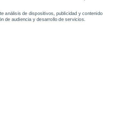
31°
22°
e análisis de dispositivos, publicidad y contenido
Ajaccio
n de audiencia y desarrollo de servicios.
Leaflet
|
©
OpenStreetMap
|
ECMWF
by © Meteored