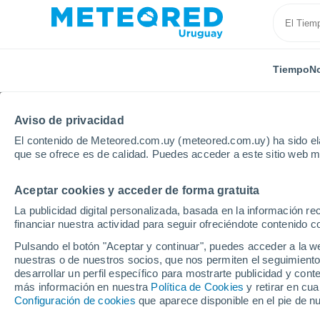
Tiempo
No
Aviso de privacidad
El contenido de Meteored.com.uy (meteored.com.uy) ha sido ela
que se ofrece es de calidad. Puedes acceder a este sitio web m
Aceptar cookies y acceder de forma gratuita
Inicio
Francia
La publicidad digital personalizada, basada en la información r
financiar nuestra actividad para seguir ofreciéndote contenido c
Tiempo en Francia. Pro
Pulsando el botón "Aceptar y continuar", puedes acceder a la w
nuestras o de nuestros socios, que nos permiten el seguimiento
desarrollar un perfil específico para mostrarte publicidad y co
Hoy, 8 agosto
Todo el día
Símbolo
más información en nuestra
Política de Cookies
y retirar en cu
Configuración de cookies
que aparece disponible en el pie de n