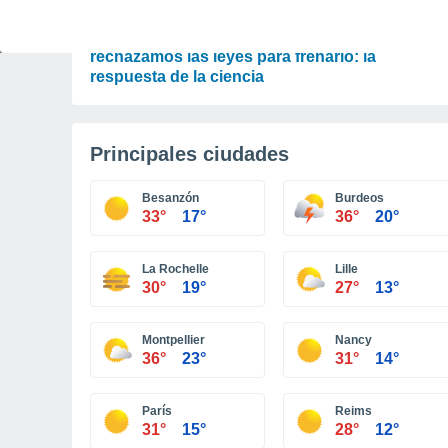
ACTUALIDAD
Por qué nos preocupa el cambio climático pero
rechazamos las leyes para frenarlo: la
respuesta de la ciencia
Principales ciudades
Besanzón
Burdeos
33°
17°
36°
20°
La Rochelle
Lille
30°
19°
27°
13°
Montpellier
Nancy
36°
23°
31°
14°
París
Reims
31°
15°
28°
12°