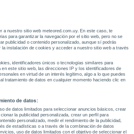
28°
12°
Amiens
28°
12°
31°
Reims
31°
15°
32°
14°
16°
r a nuestro sitio web meteored.com.uy. En este caso, te
París
Nancy
Estrasburgo
as para garantizar la navegación por el sitio web, pero no se
31°
rar publicidad o contenido personalizado, aunque sí podrás
12°
 la instalación de cookies y acceder a nuestro sitio web a través
Auxerre
33°
31°
17°
15°
Besanzón
Bourges
es, identificadores únicos o tecnologías similares para
n este sitio web, las direcciones IP y los identificadores de
rsonales en virtud de un interés legítimo, algo a lo que puedes
34°
33°
34°
16°
16°
 al tratamiento de datos en cualquier momento haciendo clic en
18°
s
Clermont-
Lyon
Ferrand
37°
21°
miento de datos:
Montélimar
uso de datos limitados para seleccionar anuncios básicos, crear
31°
38°
36°
24°
ccionar la publicidad personalizada, crear un perfil para
22°
23°
36°
Niza
ontenido personalizado, medir el rendimiento de la publicidad,
a
Montpellier
23°
Marsella
vés de estadísticas o a través de la combinación de datos
rvicios, uso de datos limitados con el objetivo de seleccionar el