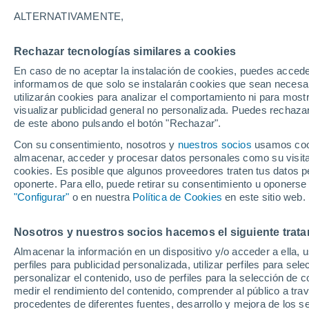
25°
ALTERNATIVAMENTE,
25°
14°
15°
Cherbourg-
Le Havre
Octeville
Rechazar tecnologías similares a cookies
27°
En caso de no aceptar la instalación de cookies, puedes accede
14°
30°
informamos de que solo se instalarán cookies que sean necesari
31°
15°
Brest
15°
utilizarán cookies para analizar el comportamiento ni para most
Rennes
Le Mans
visualizar publicidad general no personalizada. Puedes rechazar
33°
de este abono pulsando el botón "Rechazar".
17°
Nantes
33°
Con su consentimiento, nosotros y
nuestros socios
usamos cooki
16°
almacenar, acceder y procesar datos personales como su visita e
Poitiers
cookies. Es posible que algunos proveedores traten tus datos pe
oponerte. Para ello, puede retirar su consentimiento u oponerse
Limoge
"Configurar"
o en nuestra
Política de Cookies
en este sitio web.
36°
20°
Burdeos
Nosotros y nuestros socios hacemos el siguiente trata
Almacenar la información en un dispositivo y/o acceder a ella, 
30°
perfiles para publicidad personalizada, utilizar perfiles para sele
20°
32°
personalizar el contenido, uso de perfiles para la selección de c
Tolos
Bayona
18°
medir el rendimiento del contenido, comprender al público a tra
Lourdes
procedentes de diferentes fuentes, desarrollo y mejora de los se