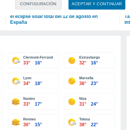
ASTRONOMÍA
A
CONFIGURACIÓN
ACEPTAR Y CONTINUAR
Los seis miradores imprescindibles para vivir
Un
el eclipse solar total del 12 de agosto en
Ta
España
in
Clermont-Ferrand
Estrasburgo
33°
16°
32°
16°
Lyon
Marsella
34°
18°
36°
23°
Nantes
Niza
33°
17°
31°
24°
Rennes
Tolosa
30°
15°
38°
22°