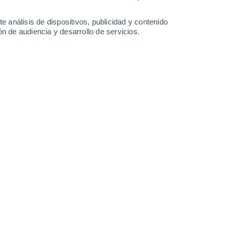
26°
17°
17°
Martigné-
Ferchaud
Teillay
e análisis de dispositivos, publicidad y contenido
n de audiencia y desarrollo de servicios.
Leaflet
|
©
OpenStreetMap
|
ECMWF
by © Meteored