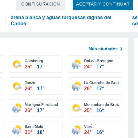
OCIO
P
CONFIGURACIÓN
ACEPTAR Y CONTINUAR
El Japón secreto que no te imaginas: playas de
La
arena blanca y aguas turquesas dignas del
se
Caribe
co
Más ciudades
Combourg
Dol-de-Bretagne
25°
17°
24°
17°
Janzé
La Guerche-de-Bretagne
26°
17°
26°
17°
Martigné-Ferchaud
Montauban-de-Bretagne
26°
17°
25°
16°
Saint-Malo
Vitré
21°
18°
24°
16°