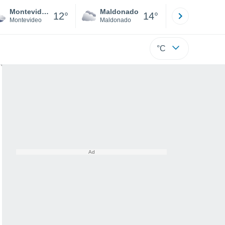
Montevideo
Maldonado
Paysandú
12°
14°
Montevideo
Maldonado
Paysandú
°C