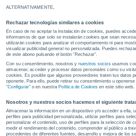
ALTERNATIVAMENTE,
Rechazar tecnologías similares a cookies
Combour
En caso de no aceptar la instalación de cookies, puedes accede
25°
17°
informamos de que solo se instalarán cookies que sean necesari
Tinténiac
utilizarán cookies para analizar el comportamiento ni para most
visualizar publicidad general no personalizada. Puedes rechazar
de este abono pulsando el botón "Rechazar".
25°
16°
Con su consentimiento, nosotros y
nuestros socios
usamos cooki
Montauban-
almacenar, acceder y procesar datos personales como su visita e
de-Bretagne
cookies. Es posible que algunos proveedores traten tus datos pe
oponerte. Para ello, puede retirar su consentimiento u oponerse
26°
R
"Configurar"
o en nuestra
Política de Cookies
en este sitio web.
17°
Mordelles
26°
16°
Nosotros y nuestros socios hacemos el siguiente trata
Paimpont
26
16
Almacenar la información en un dispositivo y/o acceder a ella, 
Guichen
perfiles para publicidad personalizada, utilizar perfiles para sele
personalizar el contenido, uso de perfiles para la selección de c
medir el rendimiento del contenido, comprender al público a tra
procedentes de diferentes fuentes, desarrollo y mejora de los se
26°