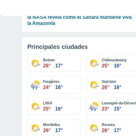
ACTUALIDAD
El desierto que alimenta la selva: un experto de
la NASA revela cómo el Sáhara mantiene viva
la Amazonía
Principales ciudades
Betton
Châteaubourg
26°
17°
25°
16°
Fougères
Guichen
24°
16°
26°
16°
Liffré
Louvigné-du-Désert
25°
16°
23°
15°
Mordelles
Rennes
26°
17°
26°
17°