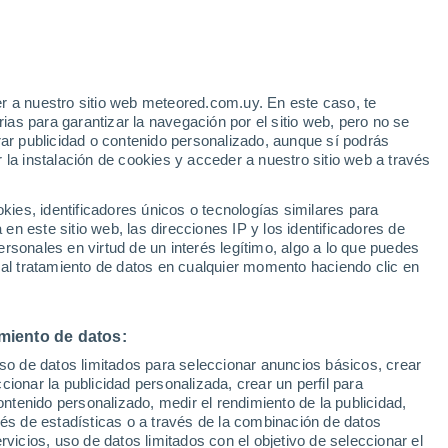
23°
15°
Louvigné-
25°
du-Désert
25°
17°
17°
Tremblay
g
24°
r a nuestro sitio web meteored.com.uy. En este caso, te
16°
as para garantizar la navegación por el sitio web, pero no se
Fougères
rar publicidad o contenido personalizado, aunque sí podrás
 la instalación de cookies y acceder a nuestro sitio web a través
25°
16°
es, identificadores únicos o tecnologías similares para
Liffré
n este sitio web, las direcciones IP y los identificadores de
24°
rsonales en virtud de un interés legítimo, algo a lo que puedes
26°
25°
16°
 al tratamiento de datos en cualquier momento haciendo clic en
17°
16°
Vitré
ennes
Châteaubourg
miento de datos:
°
26°
°
uso de datos limitados para seleccionar anuncios básicos, crear
26°
17°
17°
ccionar la publicidad personalizada, crear un perfil para
Janzé
La Guerche-
ontenido personalizado, medir el rendimiento de la publicidad,
de-Bretagne
vés de estadísticas o a través de la combinación de datos
rvicios, uso de datos limitados con el objetivo de seleccionar el
26°