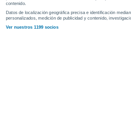
17°
contenido.
Guipry
Datos de localización geográfica precisa e identificación mediant
personalizados, medición de publicidad y contenido, investigació
26°
17°
Ver nuestros 1199 socios
Bains-sur-
Oust