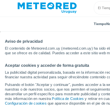
Tiempo
No
Aviso de privacidad
El contenido de Meteored.com.uy (meteored.com.uy) ha sido ela
que se ofrece es de calidad. Puedes acceder a este sitio web m
Aceptar cookies y acceder de forma gratuita
Inicio
Francia
Bretaña
Ille y Villaine
La publicidad digital personalizada, basada en la información r
financiar nuestra actividad para seguir ofreciéndote contenido c
Tiempo en Ille y Villain
21°
Pulsando el botón "Aceptar y continuar", puedes acceder a la w
18°
nuestras o de nuestros socios, que nos permiten el seguimiento
Saint-Malo
desarrollar un perfil específico para mostrarte publicidad y co
Hoy, 5 agosto
Todo el día
Símbolo
más información en nuestra
Política de Cookies
y retirar en cu
Configuración de cookies
que aparece disponible en el pie de n
Dol-de-
Bretagne