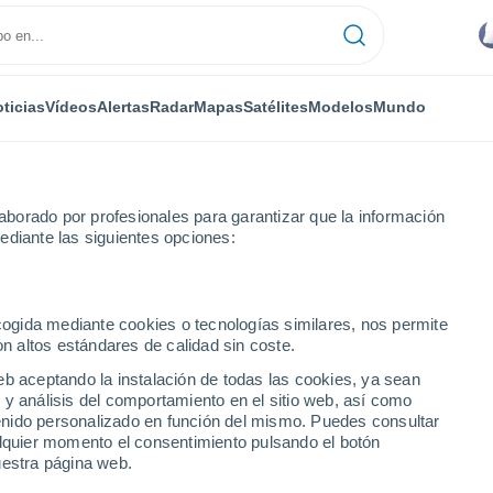
ticias
Vídeos
Alertas
Radar
Mapas
Satélites
Modelos
Mundo
borado por profesionales para garantizar que la información
ediante las siguientes opciones:
ecogida mediante cookies o tecnologías similares, nos permite
on altos estándares de calidad sin coste.
e
eb aceptando la instalación de todas las cookies, ya sean
 y análisis del comportamiento en el sitio web, así como
ntenido personalizado en función del mismo. Puedes consultar
alquier momento el consentimiento pulsando el botón
24°
17°
uestra página web.