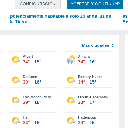
ASTRONOMÍA
A
CONFIGURACIÓN
ACEPTAR Y CONTINUAR
Increíble: descubierto un planeta
Lo
potencialmente habitable a sólo 25 años luz de
es
la Tierra
Se
Más ciudades
Albert
Amiens
34°
15°
34°
16°
Doullens
Esmery-Hallon
33°
16°
34°
15°
Fort-Mahon-Plage
Friville-Escarbotin
29°
16°
30°
17°
Ham
Hattencourt
34°
15°
33°
15°