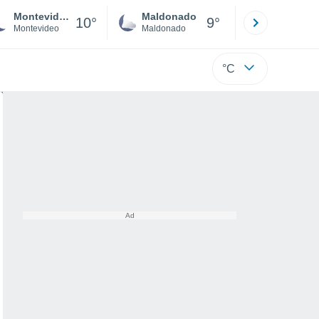
Montevideo
Maldonado
Paysandú
10°
9°
Montevideo
Maldonado
Paysandú
°C