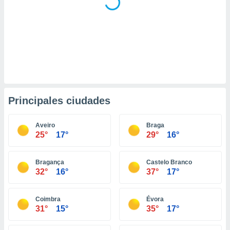
retirar su
ento u
 de datos
er momento
ic en
o en
 Cookies
en
eb.
Principales ciudades
y
socios
Aveiro
Braga
25°
17°
29°
16°
el
to de
Bragança
Castelo Branco
32°
16°
37°
17°
la
 en un
 y/o acceder
Coimbra
Évora
 de datos
31°
15°
35°
17°
ara
 anuncios