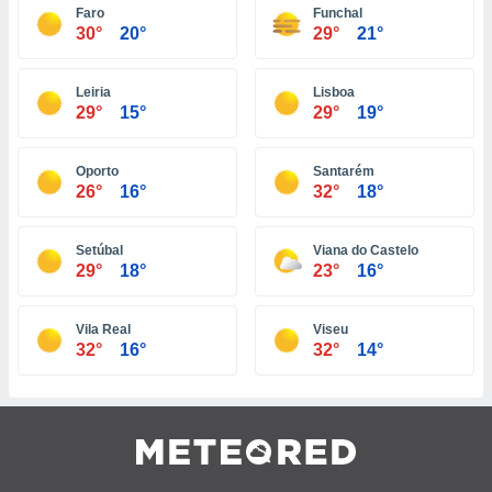
ar perfiles
Faro
Funchal
30°
20°
29°
21°
idad
a, utilizar
a
Leiria
Lisboa
 la
29°
15°
29°
19°
da, crear un
personalizar
Oporto
Santarém
o, uso de
26°
16°
32°
18°
a la
e contenido
do, medir el
Setúbal
Viana do Castelo
 de la
29°
18°
23°
16°
medir el
 del
 comprender
Vila Real
Viseu
 través de
32°
16°
32°
14°
s o a través
nación de
edentes de
fuentes,
y mejora de
os, uso de