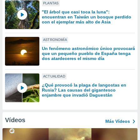
ón de
PLANTAS
uedes
"El árbol que casi toca la luna":
uestro sitio
encuentran en Taiwán un bosque perdido
ed.com.uy.
con el ejemplar más alto de Asia
o, te
 de que
talarán
ASTRONOMÍA
e sean
Un fenómeno astronómico único provocará
para
que un pequeño pueblo de España tenga
a
dos atardeceres el mismo día
por el sitio
o se
cookies para
ACTUALIDAD
nto ni para
¿Qué provocó la plaga de langostas en
Rusia? Las causas del gigantesco
licidad o
enjambre que invadió Daguestán
ado, aunque
sualizar
general no
Vídeos
ada. Puedes
Más Vídeos
 instalación
y acceder a
io web a