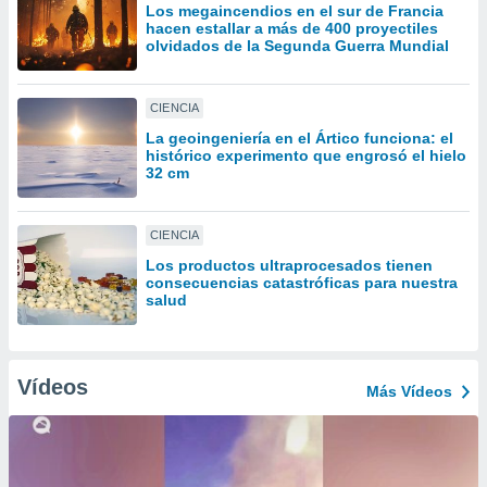
ón de
Los megaincendios en el sur de Francia
uedes
hacen estallar a más de 400 proyectiles
olvidados de la Segunda Guerra Mundial
uestro sitio
ed.com.uy.
o, te
 de que
CIENCIA
talarán
La geoingeniería en el Ártico funciona: el
e sean
histórico experimento que engrosó el hielo
para
32 cm
a
por el sitio
o se
CIENCIA
cookies para
Los productos ultraprocesados ​​tienen
consecuencias catastróficas para nuestra
nto ni para
salud
licidad o
ado, aunque
sualizar
Vídeos
Más Vídeos
general no
ada. Puedes
 instalación
y acceder a
io web a