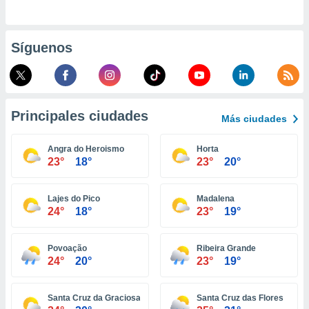
retirar su
ento u
Síguenos
 de datos
er momento
ic en
o en
Principales ciudades
 Cookies
en
Más ciudades
eb.
Angra do Heroismo
Horta
y
23°
18°
23°
20°
socios
el
Lajes do Pico
Madalena
to de
24°
18°
23°
19°
la
Povoação
Ribeira Grande
 en un
24°
20°
23°
19°
 y/o acceder
 de datos
ara
Santa Cruz da Graciosa
Santa Cruz das Flores
 anuncios