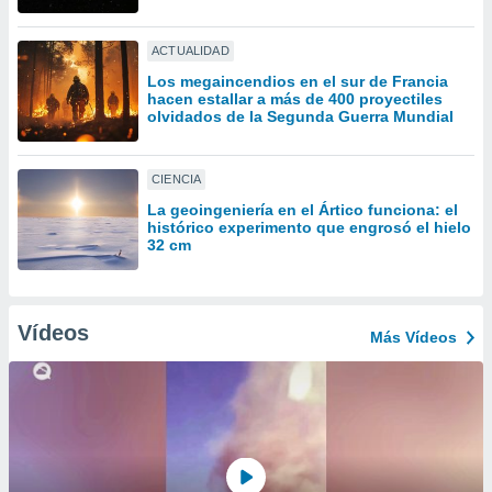
ón de
uedes
uestro sitio
ACTUALIDAD
ed.com.uy.
Los megaincendios en el sur de Francia
o, te
hacen estallar a más de 400 proyectiles
 de que
olvidados de la Segunda Guerra Mundial
talarán
e sean
para
CIENCIA
a
La geoingeniería en el Ártico funciona: el
por el sitio
histórico experimento que engrosó el hielo
o se
32 cm
cookies para
nto ni para
licidad o
Vídeos
Más Vídeos
ado, aunque
sualizar
general no
ada. Puedes
 instalación
y acceder a
io web a