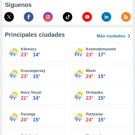
Síguenos
retirar su
ento u
 de datos
er momento
ic en
Principales ciudades
Más ciudades
o en
Kilemary
Kozmodemyansk
 Cookies
en
23°
14°
23°
17°
eb.
y
Krasnogorsky
Morki
socios
23°
15°
24°
15°
el
to de
Novy Toryal
Orshanka
21°
14°
23°
15°
la
 en un
Paranga
Portyanur
 y/o acceder
24°
15°
24°
15°
 de datos
ara
 anuncios