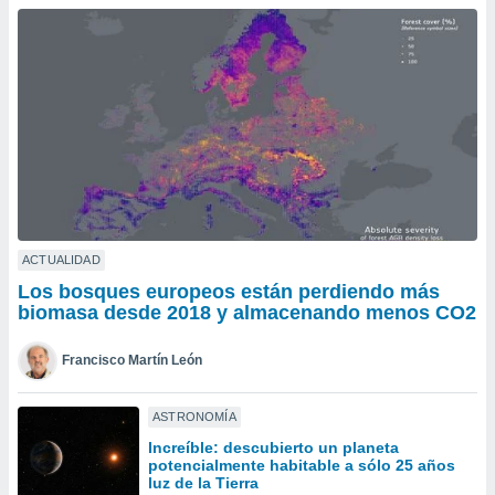
ublicidad y
do en
 mismo.
sultar más
 en nuestra
 Cookies
y
ualquier
ento
 botón
ación de
kies
ACTUALIDAD
 disponible
Los bosques europeos están perdiendo más
e nuestra
biomasa desde 2018 y almacenando menos CO2
.
Francisco Martín León
IVAMENTE,
ASTRONOMÍA
as
Increíble: descubierto un planeta
 a cookies
potencialmente habitable a sólo 25 años
 no aceptar
luz de la Tierra