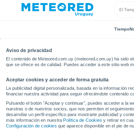
Tiempo
No
Aviso de privacidad
El contenido de Meteored.com.uy (meteored.com.uy) ha sido ela
que se ofrece es de calidad. Puedes acceder a este sitio web m
Aceptar cookies y acceder de forma gratuita
Inicio
Rusia
Mari El
Krasnogorsky
La publicidad digital personalizada, basada en la información r
financiar nuestra actividad para seguir ofreciéndote contenido c
Tiempo en Krasnogors
Pulsando el botón "Aceptar y continuar", puedes acceder a la w
nuestras o de nuestros socios, que nos permiten el seguimiento
14:36
Domingo
desarrollar un perfil específico para mostrarte publicidad y co
más información en nuestra
Política de Cookies
y retirar en cu
Configuración de cookies
que aparece disponible en el pie de n
Lluvia débil