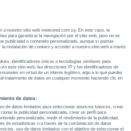
r a nuestro sitio web meteored.com.uy. En este caso, te
as para garantizar la navegación por el sitio web, pero no se
rar publicidad o contenido personalizado, aunque sí podrás
 la instalación de cookies y acceder a nuestro sitio web a través
 de lluvia
Satélites
Modelos
es, identificadores únicos o tecnologías similares para
n este sitio web, las direcciones IP y los identificadores de
rsonales en virtud de un interés legítimo, algo a lo que puedes
 al tratamiento de datos en cualquier momento haciendo clic en
iércoles
Jueves
Viernes
Sábado
12 Ago
13 Ago
14 Ago
15 Ago
miento de datos:
uso de datos limitados para seleccionar anuncios básicos, crear
80%
70%
80%
ccionar la publicidad personalizada, crear un perfil para
2.1 mm
0.9 mm
1.6 mm
ontenido personalizado, medir el rendimiento de la publicidad,
25°
/
13°
20°
/
11°
15°
/
10°
19°
/
9°
vés de estadísticas o a través de la combinación de datos
rvicios, uso de datos limitados con el objetivo de seleccionar el