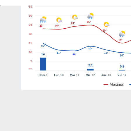
35
30
25°
24°
25
23°
23°
20°
20
15°
15
15°
13°
10
11°
11°
14
11°
10°
5
2.1
0.9
°C
Dom
9
Lun
10
Mar
11
Mié
12
Jue
13
Vie
14
Máxima