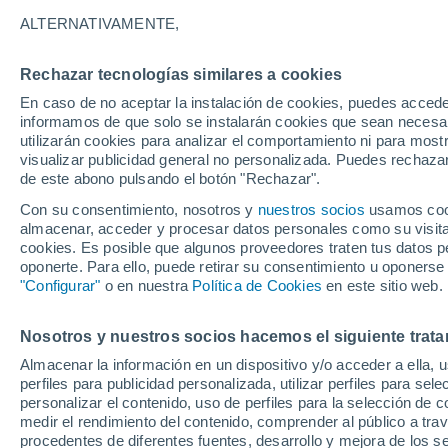
18°
ALTERNATIVAMENTE,
Rechazar tecnologías similares a cookies
80%
En caso de no aceptar la instalación de cookies, puedes accede
Sensación de 18°
1 mm
informamos de que solo se instalarán cookies que sean necesari
utilizarán cookies para analizar el comportamiento ni para most
visualizar publicidad general no personalizada. Puedes rechazar
de este abono pulsando el botón "Rechazar".
Tiempo 1 - 7 días
Radar de lluvia
Actualidad
Mapa
Con su consentimiento, nosotros y
nuestros socios
usamos cooki
almacenar, acceder y procesar datos personales como su visita e
cookies. Es posible que algunos proveedores traten tus datos pe
oponerte. Para ello, puede retirar su consentimiento u oponerse
Mañana
Martes
M
Hoy
"Configurar"
o en nuestra
Política de Cookies
en este sitio web.
10 Ago
11 Ago
9 Ago
Nosotros y nuestros socios hacemos el siguiente trata
Almacenar la información en un dispositivo y/o acceder a ella, 
90%
perfiles para publicidad personalizada, utilizar perfiles para sele
14 mm
personalizar el contenido, uso de perfiles para la selección de c
23°
/
11°
24°
/
11°
23°
/
15°
medir el rendimiento del contenido, comprender al público a tra
procedentes de diferentes fuentes, desarrollo y mejora de los se