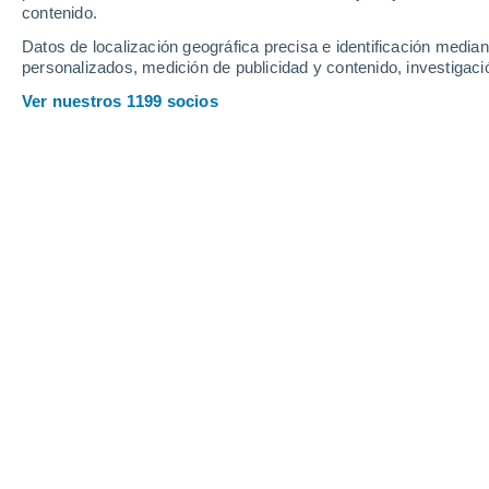
contenido.
15
-
35
km/h
9
-
17
km/h
19
14
-
25
km/h
Datos de localización geográfica precisa e identificación mediant
personalizados, medición de publicidad y contenido, investigació
Tiempo en Krasnogorsky hoy
, 9 de a
Ver nuestros 1199 socios
Lluvia débil
80%
18°
15:00
1 mm
Sensación T.
18
Lluvia débil
40%
18°
16:00
0.7 mm
Sensación T.
18
Lluvia débil
30%
19°
17:00
0.2 mm
Sensación T.
19
Nubes y claro
19°
18:00
Sensación T.
19
Lluvia débil
30%
17°
19:00
0.4 mm
Sensación T.
17