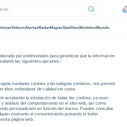
ticias
Vídeos
Alertas
Radar
Mapas
Satélites
Modelos
Mundo
borado por profesionales para garantizar que la información
ediante las siguientes opciones:
ecogida mediante cookies o tecnologías similares, nos permite
on altos estándares de calidad sin coste.
ky
eb aceptando la instalación de todas las cookies, ya sean
 y análisis del comportamiento en el sitio web, así como
...
ntenido personalizado en función del mismo. Puedes consultar
alquier momento el consentimiento pulsando el botón
Por hora
uestra página web.
Lluvias débiles en las próximas
horas