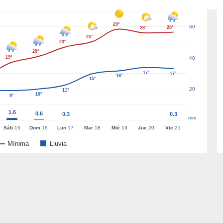
29°
60
28°
28°
25°
23°
20°
19°
40
17°
17°
16°
15°
20
11°
10°
9°
1.6
0.6
0.3
0.3
mm
Sáb
15
Dom
16
Lun
17
Mar
18
Mié
19
Jue
20
Vie
21
Mínima
Lluvia