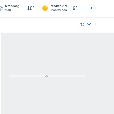
Krasnogorsky
Montevideo
Maldonad
18°
9°
Mari El
Montevideo
Maldonado
°C