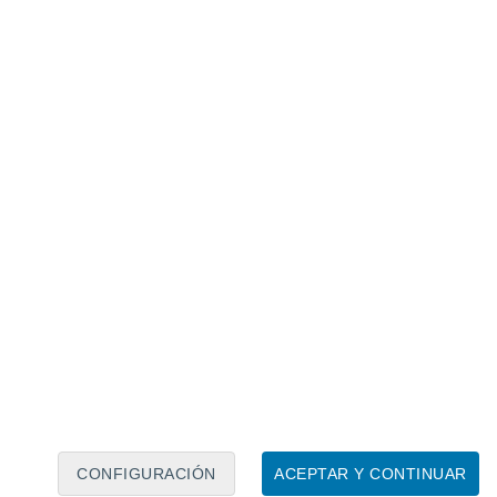
Calendario lunar
Lun
Mar
Mié
Jue
Vie
Sáb
Dom
9
10
11
12
13
14
15
16
17
18
19
20
21
22
CONFIGURACIÓN
ACEPTAR Y CONTINUAR
80