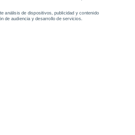
-
42
km/h
16
-
36
km/h
14
-
31
km/h
6
-
18
km/h
e análisis de dispositivos, publicidad y contenido
n de audiencia y desarrollo de servicios.
gosto
Noreste
2 Bajo
°
5
-
17 km/h
FPS:
no
Norte
1 Bajo
°
6
-
15 km/h
FPS:
no
Norte
1 Bajo
°
5
-
15 km/h
FPS:
no
s
Norte
0 Bajo
°
4
-
12 km/h
FPS:
no
Noroeste
0 Bajo
°
12
-
21 km/h
FPS:
no