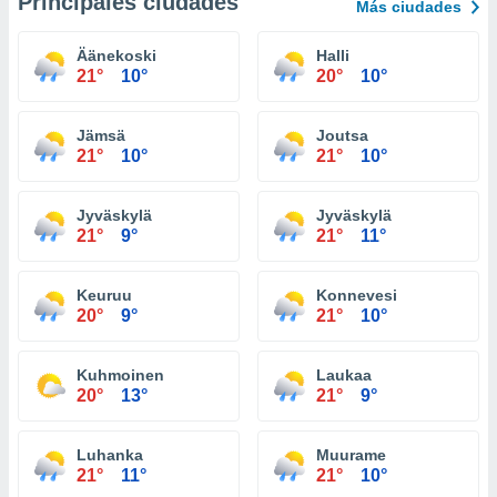
Principales ciudades
Más ciudades
Äänekoski
Halli
21°
10°
20°
10°
Jämsä
Joutsa
21°
10°
21°
10°
Jyväskylä
Jyväskylä
21°
9°
21°
11°
Keuruu
Konnevesi
20°
9°
21°
10°
Kuhmoinen
Laukaa
20°
13°
21°
9°
Luhanka
Muurame
21°
11°
21°
10°