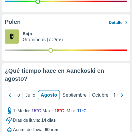
ados con el
 seleccionar
o.
calización
Polen
Detalle
precisa e
ión mediante
Bajo
Gramíneas (7 #/m³)
, publicidad
dos,
 publicidad
,
¿Qué tiempo hace en Äänekoski en
ón de
 desarrollo
agosto
?
s.
tros 1199
yo
Junio
Julio
Agosto
Septiembre
Octubre
Noviemb
ios
T. Media:
15°C
Max.:
18°C
Min:
11°C
Días de lluvia:
14
días
Acum. de lluvia:
80 mm