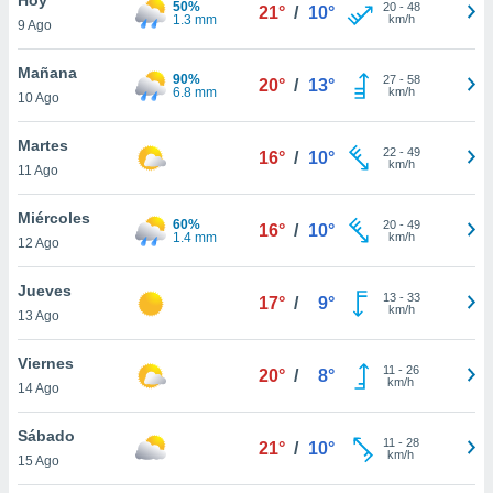
50%
ublicidad y
20
-
48
21°
/
10°
1.3 mm
km/h
9 Ago
do en
 mismo.
Mañana
90%
27
-
58
20°
/
13°
sultar más
6.8 mm
km/h
10 Ago
 en nuestra
 Cookies
y
Martes
22
-
49
ualquier
16°
/
10°
km/h
11 Ago
ento
 botón
Miércoles
60%
20
-
49
16°
/
10°
ación de
1.4 mm
km/h
12 Ago
kies
 disponible
Jueves
13
-
33
e nuestra
17°
/
9°
km/h
13 Ago
.
Viernes
IVAMENTE,
11
-
26
20°
/
8°
km/h
14 Ago
as
Sábado
11
-
28
21°
/
10°
 a cookies
km/h
15 Ago
 no aceptar