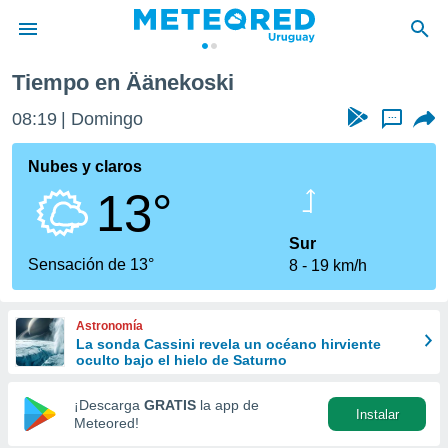
Tiempo en Äänekoski
privacidad
08:19
Domingo
...
o de
om.uy
com.uy) ha
Nubes y claros
ado por
13°
es para
ue la
 que se
Sur
e calidad.
Sensación de 13°
8
19 km/h
eder a este
ediante las
opciones:
Astronomía
La sonda Cassini revela un océano hirviente
ookies y
oculto bajo el hielo de Saturno
e forma
¡Descarga
GRATIS
la app de
Instalar
d digital
Meteored!
ada, basada