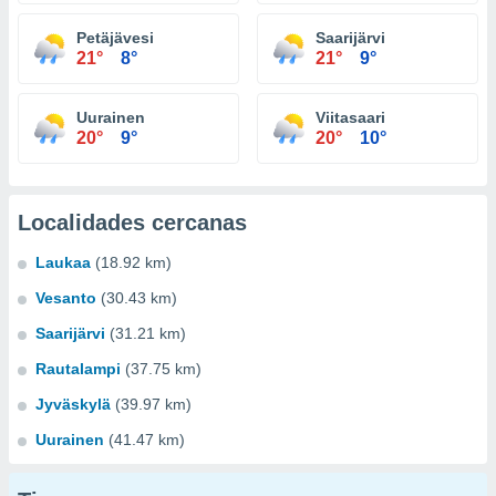
Petäjävesi
Saarijärvi
21°
8°
21°
9°
Uurainen
Viitasaari
20°
9°
20°
10°
Localidades cercanas
Laukaa
(18.92 km)
Vesanto
(30.43 km)
Saarijärvi
(31.21 km)
Rautalampi
(37.75 km)
Jyväskylä
(39.97 km)
Uurainen
(41.47 km)