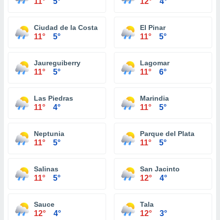
11°
5°
12°
4°
Ciudad de la Costa
El Pinar
11°
5°
11°
5°
Jaureguiberry
Lagomar
11°
5°
11°
6°
Las Piedras
Marindia
11°
4°
11°
5°
Neptunia
Parque del Plata
11°
5°
11°
5°
Salinas
San Jacinto
11°
5°
12°
4°
Sauce
Tala
12°
4°
12°
3°