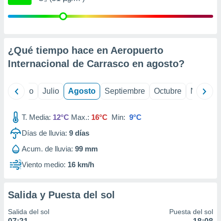
ados con el
 seleccionar
o.
calización
precisa e
¿Qué tiempo hace en Aeropuerto
ión mediante
Internacional de Carrasco en
agosto
?
, publicidad
yo
Junio
Julio
Agosto
Septiembre
Octubre
Noviemb
dos,
 publicidad
,
T. Media:
12°C
Max.:
16°C
Min:
9°C
ón de
 desarrollo
Días de lluvia:
9
días
s.
Acum. de lluvia:
99 mm
tros 1199
ios
Viento medio:
16 km/h
Salida y Puesta del sol
Salida del sol
Puesta del sol