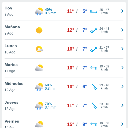
ublicidad y
Hoy
40%
25
-
47
11°
/
5°
do en
0.5 mm
km/h
8 Ago
 mismo.
sultar más
Mañana
24
-
43
 en nuestra
12°
/
7°
km/h
9 Ago
 Cookies
y
ualquier
Lunes
21
-
37
10°
/
7°
ento
km/h
10 Ago
 botón
ación de
Martes
19
-
32
kies
10°
/
7°
km/h
11 Ago
 disponible
e nuestra
Miércoles
.
60%
23
-
40
10°
/
6°
0.3 mm
km/h
12 Ago
IVAMENTE,
Jueves
70%
23
-
40
11°
/
7°
3.4 mm
km/h
13 Ago
as
 a cookies
Viernes
19
-
35
15°
/
9°
 no aceptar
km/h
14 Ago