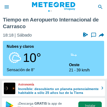
e Carrasco
Tiempo en Aeropuerto Internacional de
privacidad
Carrasco
o de
om.uy
18:18
Sábado
...
com.uy) ha
ado por
Nubes y claros
es para
ue la
10°
 que se
e calidad.
Oeste
eder a este
Sensación de 8°
ediante las
21
39 km/h
opciones:
ookies y
Astronomía
e forma
Increíble: descubierto un planeta potencialmente
habitable a sólo 25 años luz de la Tierra
d digital
¡Descarga
GRATIS
la app de
ada, basada
Instalar