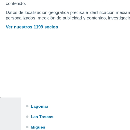
El Pinar
contenido.
Datos de localización geográfica precisa e identificación mediant
Empalme Olmos
personalizados, medición de publicidad y contenido, investigació
Estación Atlántida
Ver nuestros 1199 socios
Estación la Floresta
Estación Migues
Estación Tapia
Fracc. Cno. Andaluz y R.84
Fracc. Sobre Ruta 74
Juanico
La Floresta
Lagomar
Las Toscas
Migues