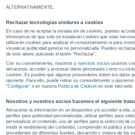
A - J
L - T
V
ALTERNATIVAMENTE,
Localidades más consultadas del De
Rechazar tecnologías similares a cookies
Aeropuerto Internacional de Carrasco
En caso de no aceptar la instalación de cookies, puedes accede
informamos de que solo se instalarán cookies que sean necesari
Aguas Corrientes
utilizarán cookies para analizar el comportamiento ni para most
visualizar publicidad general no personalizada. Puedes rechazar
Atlántida
de este abono pulsando el botón "Rechazar".
Barra de Carrasco
Con su consentimiento, nosotros y
nuestros socios
usamos cooki
almacenar, acceder y procesar datos personales como su visita e
Barrio Copola
cookies. Es posible que algunos proveedores traten tus datos pe
oponerte. Para ello, puede retirar su consentimiento u oponerse
Castellanos
"Configurar"
o en nuestra
Política de Cookies
en este sitio web.
Cerrillos
Nosotros y nuestros socios hacemos el siguiente trata
Costa Azul
Almacenar la información en un dispositivo y/o acceder a ella, 
Costa y Guillamón
perfiles para publicidad personalizada, utilizar perfiles para sele
personalizar el contenido, uso de perfiles para la selección de c
Dr. Francisco Soca
medir el rendimiento del contenido, comprender al público a tra
procedentes de diferentes fuentes, desarrollo y mejora de los se