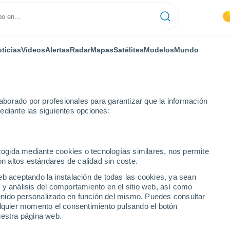
ticias
Vídeos
Alertas
Radar
Mapas
Satélites
Modelos
Mundo
borado por profesionales para garantizar que la información
ediante las siguientes opciones:
ecogida mediante cookies o tecnologías similares, nos permite
on altos estándares de calidad sin coste.
 ciudades del
eb aceptando la instalación de todas las cookies, ya sean
lones
 y análisis del comportamiento en el sitio web, así como
ntenido personalizado en función del mismo. Puedes consultar
alquier momento el consentimiento pulsando el botón
lones
uestra página web.