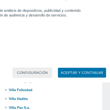
San Luis
e análisis de dispositivos, publicidad y contenido
Santa Rosa
n de audiencia y desarrollo de servicios.
Sauce
Shangrila
Solymar
Tala
Toledo
Totoral del Sauce
Villa Aeroparque
CONFIGURACIÓN
ACEPTAR Y CONTINUAR
Villa Crespo y San Andrés
Villa Felicidad
Villa Hadita
Villa Paz S.a.