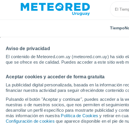
Tiempo
No
Aviso de privacidad
El contenido de Meteored.com.uy (meteored.com.uy) ha sido ela
que se ofrece es de calidad. Puedes acceder a este sitio web m
Aceptar cookies y acceder de forma gratuita
Inicio
Departamento de Canelones
Localidades
La publicidad digital personalizada, basada en la información r
financiar nuestra actividad para seguir ofreciéndote contenido c
El tiempo en todas las
Pulsando el botón "Aceptar y continuar", puedes acceder a la w
Departamento de Cane
nuestras o de nuestros socios, que nos permiten el seguimiento
desarrollar un perfil específico para mostrarte publicidad y co
más información en nuestra
Política de Cookies
y retirar en cu
Todas las localidades del Departamento de Cane
Configuración de cookies
que aparece disponible en el pie de n