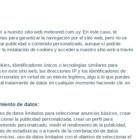
partamento de Canelones
Parada Cabrera
r a nuestro sitio web meteored.com.uy. En este caso, te
as para garantizar la navegación por el sitio web, pero no se
Parque Carrasco
rar publicidad o contenido personalizado, aunque sí podrás
 la instalación de cookies y acceder a nuestro sitio web a través
Parque del Plata
Paso Carrasco
es, identificadores únicos o tecnologías similares para
n este sitio web, las direcciones IP y los identificadores de
Pinamar - Pinepark
rsonales en virtud de un interés legítimo, algo a lo que puedes
 al tratamiento de datos en cualquier momento haciendo clic en
Salinas
San Antonio
miento de datos:
San Bautista
uso de datos limitados para seleccionar anuncios básicos, crear
San Jacinto
ccionar la publicidad personalizada, crear un perfil para
ontenido personalizado, medir el rendimiento de la publicidad,
San José de Carrasco
vés de estadísticas o a través de la combinación de datos
rvicios, uso de datos limitados con el objetivo de seleccionar el