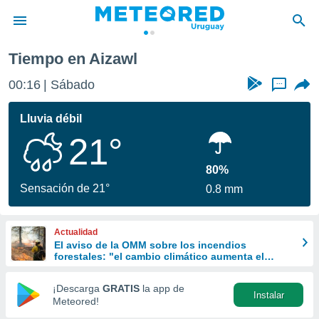
Tiempo en Aizawl
privacidad
00:16
Sábado
...
o de
om.uy
com.uy) ha
Lluvia débil
ado por
21°
es para
ue la
 que se
80%
e calidad.
Sensación de 21°
0.8 mm
eder a este
ediante las
opciones:
Actualidad
El aviso de la OMM sobre los incendios
ookies y
forestales: "el cambio climático aumenta el
e forma
riesgo, pero no es el único culpable
¡Descarga
GRATIS
la app de
Instalar
d digital
Meteored!
ada, basada