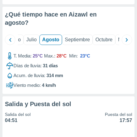
ados con el
 seleccionar
o.
¿Qué tiempo hace en Aizawl en
calización
agosto
?
precisa e
ión mediante
yo
Junio
Julio
Agosto
Septiembre
Octubre
Noviemb
, publicidad
T. Media:
25°C
Max.:
28°C
Min:
23°C
dos,
 publicidad
Días de lluvia:
31
días
,
ón de
Acum. de lluvia:
314 mm
 desarrollo
Viento medio:
4 km/h
s.
tros 1199
ios
Salida y Puesta del sol
Salida del sol
Puesta del sol
04:51
17:57