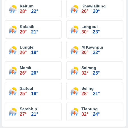
Keitum
Khawlailung
28°
22°
26°
20°
Kolasib
Lengpui
29°
21°
30°
23°
Lunglei
M Kawnpui
26°
19°
30°
22°
Mamit
Sairang
26°
20°
32°
25°
Saitual
Seling
25°
19°
28°
21°
Serchhip
Tlabung
27°
21°
32°
24°