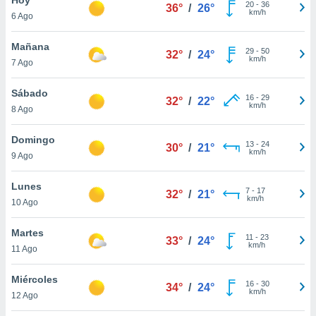
ublicidad y
20
-
36
36°
/
26°
km/h
6 Ago
do en
 mismo.
Mañana
29
-
50
32°
/
24°
sultar más
km/h
7 Ago
 en nuestra
 Cookies
y
Sábado
16
-
29
ualquier
32°
/
22°
km/h
8 Ago
ento
 botón
Domingo
13
-
24
30°
/
21°
ación de
km/h
9 Ago
kies
 disponible
Lunes
7
-
17
e nuestra
32°
/
21°
km/h
10 Ago
.
Martes
IVAMENTE,
11
-
23
33°
/
24°
km/h
11 Ago
as
Miércoles
16
-
30
34°
/
24°
 a cookies
km/h
12 Ago
 no aceptar