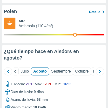
ados con el
 seleccionar
o.
Polen
Detalle
calización
Alto
precisa e
Ambrosía (110 #/m³)
ión mediante
, publicidad
dos,
 publicidad
¿Qué tiempo hace en Alsóörs en
,
agosto
?
ón de
 desarrollo
s.
yo
Junio
Julio
Agosto
Septiembre
Octubre
Noviemb
tros 1199
ios
T. Media:
21°C
Max.:
26°C
Min:
16°C
Días de lluvia:
9
días
Acum. de lluvia:
63 mm
Viento medio:
10 km/h