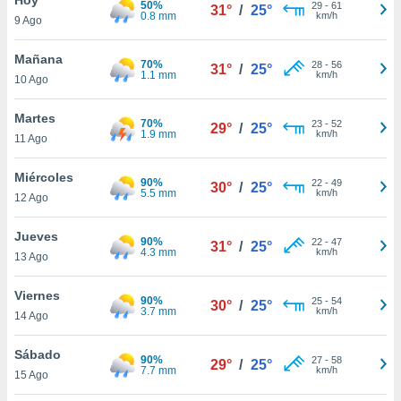
50%
ublicidad y
29
-
61
31°
/
25°
0.8 mm
km/h
9 Ago
do en
 mismo.
Mañana
70%
28
-
56
31°
/
25°
sultar más
1.1 mm
km/h
10 Ago
 en nuestra
 Cookies
y
Martes
70%
23
-
52
ualquier
29°
/
25°
1.9 mm
km/h
11 Ago
ento
 botón
Miércoles
90%
22
-
49
30°
/
25°
ación de
5.5 mm
km/h
12 Ago
kies
 disponible
Jueves
90%
22
-
47
e nuestra
31°
/
25°
4.3 mm
km/h
13 Ago
.
Viernes
IVAMENTE,
90%
25
-
54
30°
/
25°
3.7 mm
km/h
14 Ago
as
Sábado
90%
27
-
58
29°
/
25°
 a cookies
7.7 mm
km/h
15 Ago
 no aceptar