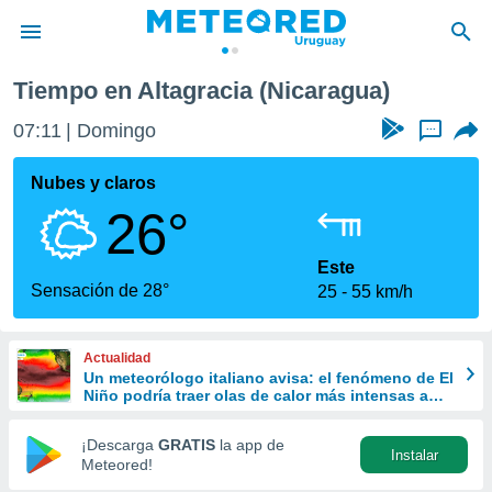
Tiempo en Altagracia (Nicaragua)
privacidad
07:11
Domingo
...
o de
om.uy
com.uy) ha
Nubes y claros
ado por
26°
es para
ue la
 que se
Este
e calidad.
Sensación de 28°
25
55 km/h
eder a este
ediante las
opciones:
Actualidad
Un meteorólogo italiano avisa: el fenómeno de El
ookies y
Niño podría traer olas de calor más intensas a
e forma
Europa
¡Descarga
GRATIS
la app de
Instalar
d digital
Meteored!
ada, basada