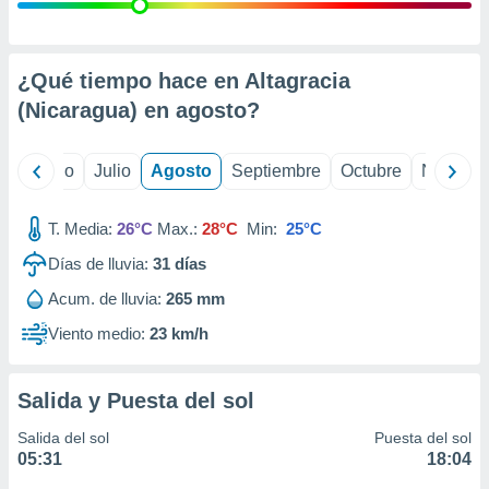
ados con el
 seleccionar
o.
calización
¿Qué tiempo hace en Altagracia
precisa e
(Nicaragua) en
agosto
?
ión mediante
, publicidad
yo
Junio
Julio
Agosto
Septiembre
Octubre
Noviemb
dos,
 publicidad
T. Media:
26°C
Max.:
28°C
Min:
25°C
,
Días de lluvia:
31
días
ón de
 desarrollo
Acum. de lluvia:
265 mm
s.
Viento medio:
23 km/h
tros 1199
ios
Salida y Puesta del sol
Salida del sol
Puesta del sol
05:31
18:04