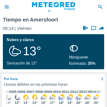
Tiempo en Amersfoort
privacidad
05:14
Viernes
...
o de
om.uy
com.uy) ha
Nubes y claros
ado por
13°
es para
ue la
 que se
Menguante
e calidad.
Sensación de 13°
Iluminada:
35%
eder a este
ediante las
opciones:
Por hora
ookies y
Lluvias débiles en las próximas horas
e forma
:00
04:00
05:00
06:00
07:00
08:00
09:00
10:00
11:00
12:00
13:00
14:00
15:
d digital
4°
13°
13°
13°
13°
15°
17°
18°
19°
20°
20°
20°
21
ada, basada