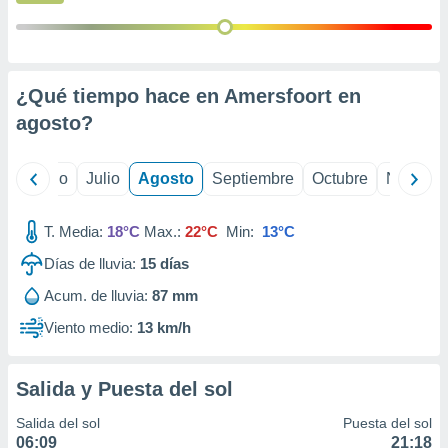
ados con el
 seleccionar
o.
calización
precisa e
¿Qué tiempo hace en Amersfoort en
ión mediante
agosto
?
, publicidad
yo
Junio
Julio
Agosto
Septiembre
Octubre
Noviemb
dos,
 publicidad
,
T. Media:
18°C
Max.:
22°C
Min:
13°C
ón de
 desarrollo
Días de lluvia:
15
días
s.
Acum. de lluvia:
87 mm
tros 1199
Viento medio:
13 km/h
ios
Salida y Puesta del sol
Salida del sol
Puesta del sol
06:09
21:18