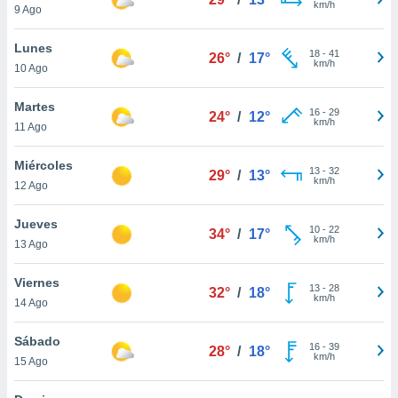
km/h
ublicidad y
9 Ago
do en
Lunes
18
-
41
 mismo.
26°
/
17°
km/h
10 Ago
sultar más
 en nuestra
Martes
 Cookies
y
16
-
29
24°
/
12°
km/h
ualquier
11 Ago
ento
Miércoles
13
-
32
29°
/
13°
 botón
km/h
12 Ago
ación de
kies
Jueves
 disponible
10
-
22
34°
/
17°
km/h
e nuestra
13 Ago
.
Viernes
13
-
28
32°
/
18°
IVAMENTE,
km/h
14 Ago
Sábado
as
16
-
39
28°
/
18°
km/h
15 Ago
 a cookies
 no aceptar